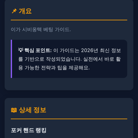
📌 개요
이가 시비옹텍 베팅 가이드.
💡 핵심 포인트:
이 가이드는 2026년 최신 정보
를 기반으로 작성되었습니다. ​실전에서 바로 활
용 가능한 전략과 팁을 제공해요.
📖 상세 정보
포커 핸드 랭킹