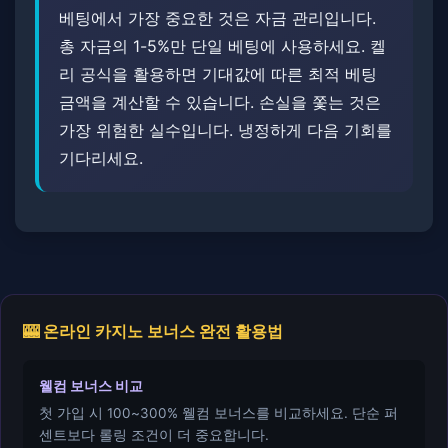
베팅에서 가장 중요한 것은 자금 관리입니다. ​​
총 자금의 1-5%만 단일 베팅에 사용하세요. 켈
리 공식을 활용하면 기대값에 따른 최적 베팅
금액을 계산할 수 있습니다. ​​손실을 쫓는 것은
가장 위험한 실수입니다. 냉정하게 다음 기회를
기다리세요.
🎰 온라인 카지노 보너스 완전 활용법
웰컴 보너스 비교
첫 가입 시 100~300% 웰컴 보너스를 비교하세요. 단순 퍼
센트보다 롤링 조건이 더 중요합니다.