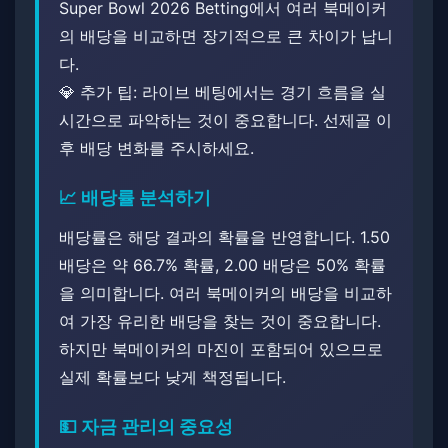
Super Bowl 2026 Betting에서 여러 북메이커
의 배당을 비교하면 장기적으로 큰 차이가 납니
다.
💎 추가 팁: 라이브 베팅에서는 경기 흐름을 실
시간으로 파악하는 것이 중요합니다. ​선제골 이
후 배당 변화를 주시하세요.
📈 배당률 분석하기
배당률은 해당 결과의 확률을 반영합니다. ​​1.50
배당은 약 66.7% 확률, 2.00 배당은 50% 확률
을 의미합니다. ​여러 북메이커의 배당을 비교하
여 가장 유리한 배당을 찾는 것이 중요합니다. ​​
하지만 북메이커의 마진이 포함되어 있으므로
실제 확률보다 낮게 책정됩니다.
💵 자금 관리의 중요성