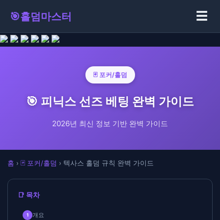
☰
🎯
홀덤마스터
🃏 포커/홀덤
🎯 피닉스 선즈 베팅 완벽 가이드
2026년 최신 정보 기반 완벽 가이드
홈
›
🃏 포커/홀덤
› 텍사스 홀덤 규칙 완벽 가이드
📑 목차
개요
1