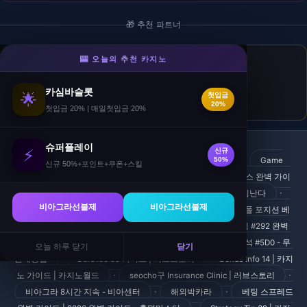
🎁 추천 파트너
🎰 오늘의 추천 카지노
다인카지노
- 온라인카지노
신규가입 후 첫입금 보너스 지급.
카심바슬롯
🌟
첫입금
🎁 롤링조건 500%
20%
첫입금 20% | 매일첫입금 20%
슈퍼플레이
⚡
신규
·
바카라 승리 팁 #243 | 2026 완벽 가이드 - 홀덤마스터
50%
Game
신규 50%+포인트+쿠폰+스킬
·
Guide 145 | 카지노 가이드 | 카지노월드
야마토 SP 보너스 완벽 가이
·
·
드 | 릴게임난다
야마토 안내 베팅 완벽 가이드 | 릴게임난다
비아그라선불제
비아그라선불제
· ·
Game Guide 443 | 카지노 가이드 | 카지노월드
F1 폴 포지션 베
·
팅 완벽 가이드 | 2026 완벽 가이드 - 홀덤마스터
포커 팁 #292 완벽
·
가이드 | 2026 완벽 가이드 - 홀덤마스터
UEL 16주차 분석 #5D0 - 무
오늘 하루 닫기
닫기
·
한배팅맵
Dura100 89 가이드 | 러브스토리
Bonus Info 14 | 카지
·
·
노 가이드 | 카지노월드
seocho구 Insurance Clinic | 러브스토리
·
·
비아그라 8시간 지속 - 비아센터
해외박카라
베팅 스프레드