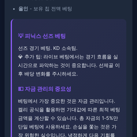
올인
- 보유 칩 전액 베팅
💡 피닉스 선즈 베팅
선즈 경기 베팅. KD 소속팀.
💎 추가 팁: 라이브 베팅에서는 경기 흐름을 실
시간으로 파악하는 것이 중요합니다. ​​선제골 이
후 배당 변화를 주시하세요.
💵 자금 관리의 중요성
베팅에서 가장 중요한 것은 자금 관리입니다. ​​
켈리 공식을 활용하면 기대값에 따른 최적 베팅
금액을 계산할 수 있습니다. 총 자금의 1-5%만
단일 베팅에 사용하세요. ​​손실을 쫓는 것은 가
장 위험한 실수입니다. 냉정하게 다음 기회를