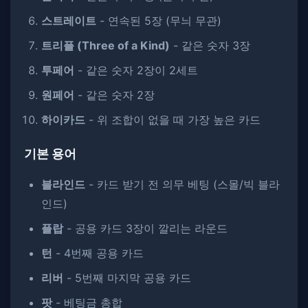
스트레이트
- 연속된 5장 (무늬 무관)
트리플 (Three of a Kind)
- 같은 숫자 3장
투페어
- 같은 숫자 2장이 2세트
원페어
- 같은 숫자 2장
하이카드
- 위 조합이 없을 때 가장 높은 카드
기본 용어
블라인드
- 카드 받기 전 의무 베팅 (스몰/빅 블라
인드)
플랍
- 공용 카드 3장이 깔리는 라운드
턴
- 4번째 공용 카드
리버
- 5번째 마지막 공용 카드
팟
- 베팅금 총합