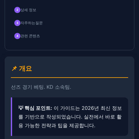
상세 정보
2
자주하는질문
3
관련 콘텐츠
4
📌 개요
선즈 경기 베팅. KD 소속팀.
💡 핵심 포인트:
이 가이드는 2026년 최신 정보
를 기반으로 작성되었습니다. ​실전에서 바로 활
용 가능한 전략과 팁을 제공합니다.