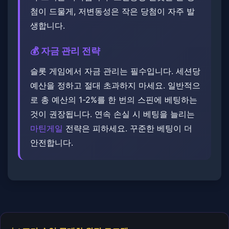
첨이 드물게, 저변동성은 작은 당첨이 자주 발
생합니다.
💰 자금 관리 전략
슬롯 게임에서 자금 관리는 필수입니다. 세션당
예산을 정하고 절대 초과하지 마세요. ​​일반적으
로 총 예산의 1-2%를 한 번의 스핀에 베팅하는
것이 권장됩니다. 연속 손실 시 베팅을 늘리는
마틴게일
전략은 피하세요. 꾸준한 베팅이 더
안전합니다.