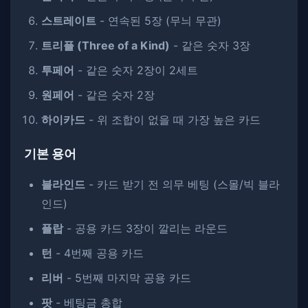
스트레이트
- 연속된 5장 (무늬 무관)
트리플 (Three of a Kind)
- 같은 숫자 3장
투페어
- 같은 숫자 2장이 2세트
원페어
- 같은 숫자 2장
하이카드
- 위 조합이 없을 때 가장 높은 카드
기본 용어
블라인드
- 카드 받기 전 의무 베팅 (스몰/빅 블라
인드)
플랍
- 공용 카드 3장이 깔리는 라운드
턴
- 4번째 공용 카드
리버
- 5번째 마지막 공용 카드
팟
- 베팅금 총합