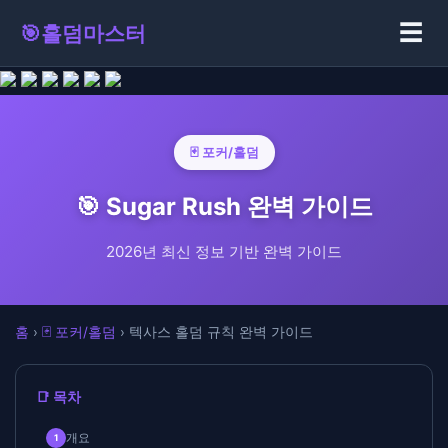
☰
🎯
홀덤마스터
🃏 포커/홀덤
🎯 Sugar Rush 완벽 가이드
2026년 최신 정보 기반 완벽 가이드
홈
›
🃏 포커/홀덤
› 텍사스 홀덤 규칙 완벽 가이드
📑 목차
개요
1