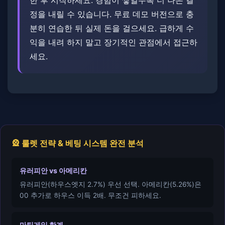
한 후 시작하세요. ​​경험이 쌓일수록 더 나은 결
정을 내릴 수 있습니다. ​무료 데모 버전으로 충
분히 연습한 뒤 실제 돈을 걸으세요. ​급하게 수
익을 내려 하지 말고 장기적인 관점에서 접근하
세요.
🎡 룰렛 전략 & 베팅 시스템 완전 분석
유러피안 vs 아메리칸
유러피안(하우스엣지 2.7%) 우선 선택. 아메리칸(5.26%)은
00 추가로 하우스 이득 2배. 무조건 피하세요.
마틴게일 한계