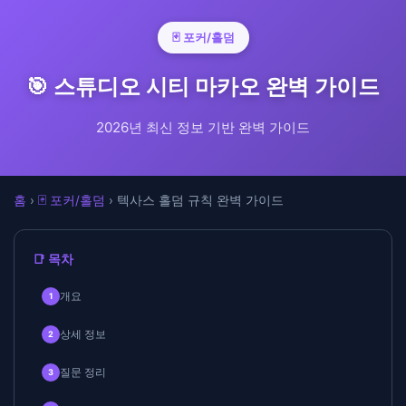
🃏 포커/홀덤
🎯 스튜디오 시티 마카오 완벽 가이드
2026년 최신 정보 기반 완벽 가이드
홈
›
🃏 포커/홀덤
› 텍사스 홀덤 규칙 완벽 가이드
📑 목차
개요
1
상세 정보
2
질문 정리
3