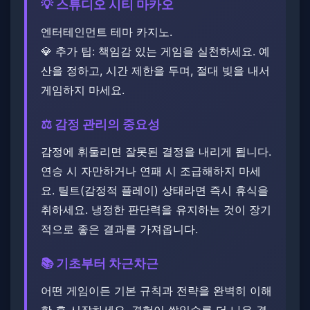
💡 스튜디오 시티 마카오
엔터테인먼트 테마 카지노.
💎 추가 팁: 책임감 있는 게임을 실천하세요. ​​예
산을 정하고, 시간 제한을 두며, 절대 빚을 내서
게임하지 마세요.
⚖️ 감정 관리의 중요성
​​감정에 휘둘리면 잘못된 결정을 내리게 됩니다.
연승 시 자만하거나 연패 시 조급해하지 마세
요. 틸트(감정적 플레이) 상태라면 즉시 휴식을
취하세요. 냉정한 판단력을 유지하는 것이 장기
적으로 좋은 결과를 가져옵니다.
📚 기초부터 차근차근
어떤 게임이든 기본 규칙과 전략을 완벽히 이해