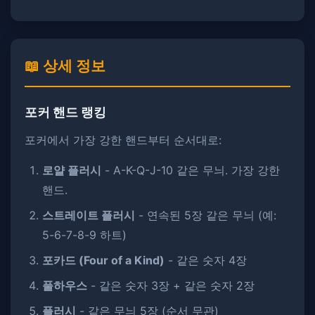
📖 상세 정보
포커 핸드 랭킹
포커에서 가장 강한 핸드부터 순서대로:
로얄 플러시
- A-K-Q-J-10 같은 무늬. 가장 강한
핸드.
스트레이트 플러시
- 연속된 5장 같은 무늬 (예:
5-6-7-8-9 하트)
포카드 (Four of a Kind)
- 같은 숫자 4장
풀하우스
- 같은 숫자 3장 + 같은 숫자 2장
플러시
- 같은 무늬 5장 (순서 무관)