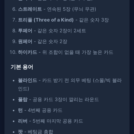
스트레이트
- 연속된 5장 (무늬 무관)
트리플 (Three of a Kind)
- 같은 숫자 3장
투페어
- 같은 숫자 2장이 2세트
원페어
- 같은 숫자 2장
하이카드
- 위 조합이 없을 때 가장 높은 카드
기본 용어
블라인드
- 카드 받기 전 의무 베팅 (스몰/빅 블라
인드)
플랍
- 공용 카드 3장이 깔리는 라운드
턴
- 4번째 공용 카드
리버
- 5번째 마지막 공용 카드
팟
- 베팅금 총합