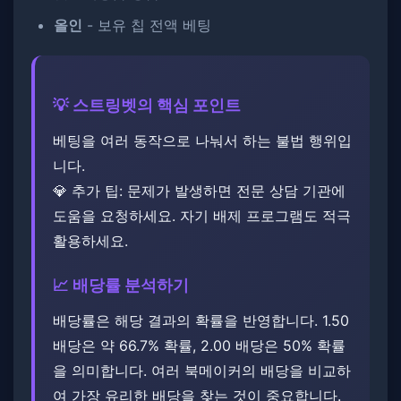
올인
- 보유 칩 전액 베팅
💡 스트링벳의 핵심 포인트
베팅을 여러 동작으로 나눠서 하는 불법 행위입
니다.
💎 추가 팁: 문제가 발생하면 전문 상담 기관에
도움을 요청하세요. ​자기 배제 프로그램도 적극
활용하세요.
📈 배당률 분석하기
배당률은 해당 결과의 확률을 반영합니다. 1.50
배당은 약 66.7% 확률, 2.00 배당은 50% 확률
을 의미합니다. ​여러 북메이커의 배당을 비교하
여 가장 유리한 배당을 찾는 것이 중요합니다. ​​