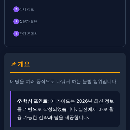
상세 정보
2
질문과 답변
3
관련 콘텐츠
4
📌 개요
베팅을 여러 동작으로 나눠서 하는 불법 행위입니다.
💡 핵심 포인트:
이 가이드는 2026년 최신 정보
를 기반으로 작성되었습니다. 실전에서 바로 활
용 가능한 전략과 팁을 제공합니다.