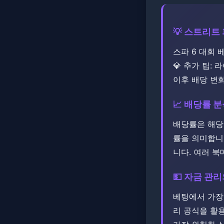
💡 스트리트
스파 6 대회 
💎 추가 팁:
이후 배당 변
📈 배당률 
배당률은 해당 결
률을 의미합니
니다. ​​여러
💵 자금 관
베팅에서 가장 
리 공식을 활용