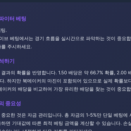
 파이터 베팅
베팅.
 라이브 베팅에서는 경기 흐름을 실시간으로 파악하는 것이 중요합니
화를 주시하세요.
분석하기
과의 확률을 반영합니다. ​​1.50 배당은 약 66.7% 확률, 2.00 
다. ​​하지만 북메이커의 마진이 포함되어 있으므로 실제 확률보
 북메이커의 배당을 비교하여 가장 유리한 배당을 찾는 것이 중요합
리의 중요성
중요한 것은 자금 관리입니다. 총 자금의 1-5%만 단일 베팅에 
하면 기대값에 따른 최적 베팅 금액을 계산할 수 있습니다. ​​손