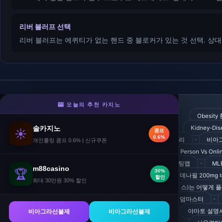
리버 블러프 선택
리버 블러프는 에퀴티가 없는 핸드 중 블로커가 있는 것 선택. 상
🎰 오늘의 추천 카지노
다인카지노
- 온라인카지노
Obesity
신규가입 후 첫입금 보너스 지급.
솔카지노
Kidney-Di
☀️
콤프
🎁 롤링조건 500%
0.6%
·
리
비아그
개인롤링 콤프 0.6% | 신규쿠폰
Person Vs On
·
팅맵
ML
m88casino
🏆
30%
데나필 200mg
할인
최대 30만원 30% 할인
스)는 어떻게 플
·
덤마스터
야마토 설명서
비아그라선불제
비아그라선불제