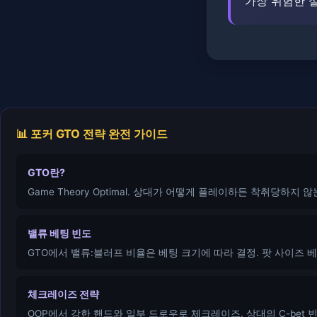
가장 위험한 
📊 포커 GTO 전략 완전 가이드
GTO란?
Game Theory Optimal. 상대가 어떻게 플레이하든 착취당하지
밸류 베팅 빈도
GTO에서 밸류:블러프 비율은 베팅 크기에 따라 결정. 팟 사이즈 베팅
체크레이즈 전략
OOP에서 강한 핸드와 일부 드로우로 체크레이즈. 상대의 C-bet