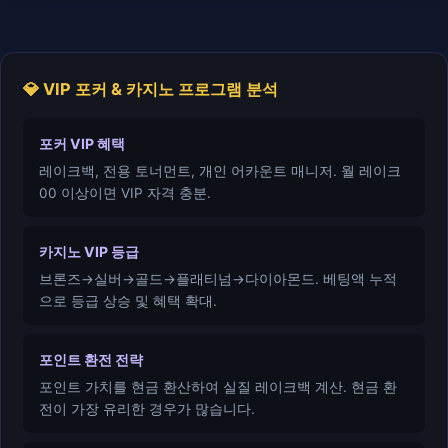
💎 VIP 포커 & 카지노 프로그램 분석
포커 VIP 혜택
레이크백, 전용 토너먼트, 개인 어카운트 매니저. 월 레이크
00 이상이면 VIP 자격 충분.
카지노 VIP 등급
브론즈→실버→골드→플래티넘→다이아몬드. 베팅액 누적
으로 등급 상승 및 혜택 확대.
포인트 환전 전략
포인트 가치를 현금 환산하여 실질 레이크백 계산. 현금 환
전이 가장 유리한 경우가 많습니다.