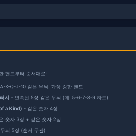
한 핸드부터 순서대로:
 A-K-Q-J-10 같은 무늬. ​가장 강한 핸드.
플러시
- 연속된 5장 같은 무늬 (예: 5-6-7-8-9 하트)
f a Kind)
- 같은 숫자 4장
은 숫자 3장 + 같은 숫자 2장
 무늬 5장 (순서 무관)