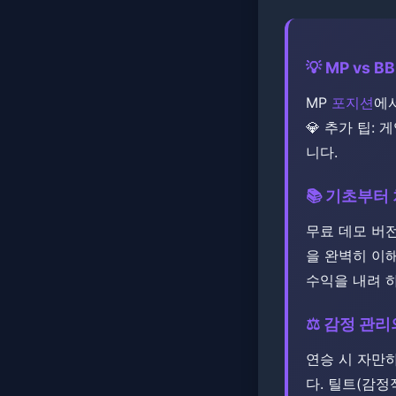
💡 MP vs B
MP
포지션
에서
💎 추가 팁:
니다.
📚 기초부터
무료 데모 버
을 완벽히 이해
수익을 내려 
⚖️ 감정 관
연승 시 자만하
다. ​​틸트(