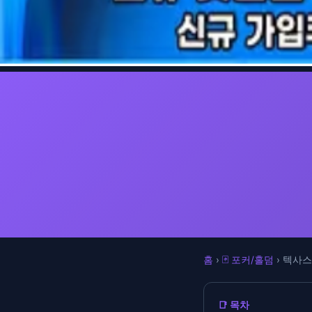
홈
›
🃏 포커/홀덤
› 텍사스
📑 목차