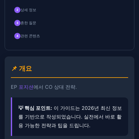
상세 정보
2
흔한 질문
3
관련 콘텐츠
4
📌 개요
EP
포지션
에서 CO 상대 전략.
💡 핵심 포인트:
이 가이드는 2026년 최신 정보
를 기반으로 작성되었습니다. 실전에서 바로 활
용 가능한 전략과 팁을 드립니다.