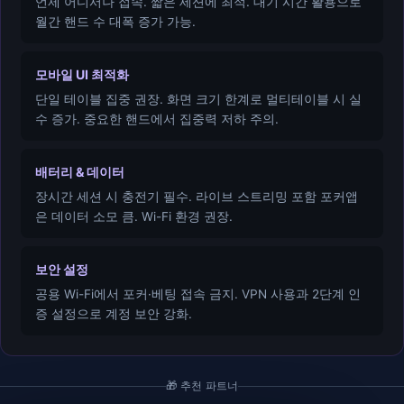
언제 어디서나 접속. 짧은 세션에 최적. 대기 시간 활용으로
월간 핸드 수 대폭 증가 가능.
모바일 UI 최적화
단일 테이블 집중 권장. 화면 크기 한계로 멀티테이블 시 실
수 증가. 중요한 핸드에서 집중력 저하 주의.
배터리 & 데이터
장시간 세션 시 충전기 필수. 라이브 스트리밍 포함 포커앱
은 데이터 소모 큼. Wi-Fi 환경 권장.
보안 설정
공용 Wi-Fi에서 포커·베팅 접속 금지. VPN 사용과 2단계 인
증 설정으로 계정 보안 강화.
🎁 추천 파트너