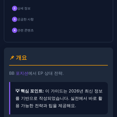
상세 정보
2
궁금한 사항
3
관련 콘텐츠
4
📌 개요
BB
포지션
에서 EP 상대 전략.
💡 핵심 포인트:
이 가이드는 2026년 최신 정보
를 기반으로 작성되었습니다. 실전에서 바로 활
용 가능한 전략과 팁을 제공해요.