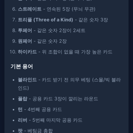
스트레이트
- 연속된 5장 (무늬 무관)
트리플 (Three of a Kind)
- 같은 숫자 3장
투페어
- 같은 숫자 2장이 2세트
원페어
- 같은 숫자 2장
하이카드
- 위 조합이 없을 때 가장 높은 카드
기본 용어
블라인드
- 카드 받기 전 의무 베팅 (스몰/빅 블라
인드)
플랍
- 공용 카드 3장이 깔리는 라운드
턴
- 4번째 공용 카드
리버
- 5번째 마지막 공용 카드
팟
- 베팅금 총합