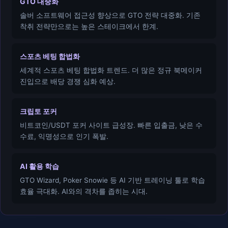
GTO 대중화
솔버 소프트웨어 접근성 향상으로 GTO 전략 대중화. 기존
착취 전략만으로는 높은 스테이크에서 한계.
스포츠 베팅 합법화
세계적 스포츠 베팅 합법화 트렌드. 더 많은 정규 북메이커
진입으로 배당 경쟁 심화 예상.
크립토 포커
비트코인/USDT 포커 사이트 급성장. 빠른 입출금, 낮은 수
수료, 익명성으로 인기 폭발.
AI 활용 학습
GTO Wizard, Poker Snowie 등 AI 기반 트레이닝 툴로 학습
효율 극대화. AI와의 격차를 좁히는 시대.