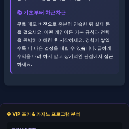
📚 기초부터 차근차근
​​무료 데모 버전으로 충분히 연습한 뒤 실제 돈
을 걸으세요. 어떤 게임이든 기본 규칙과 전략
을 완벽히 이해한 후 시작하세요. ​​경험이 쌓일
수록 더 나은 결정을 내릴 수 있습니다. ​급하게
수익을 내려 하지 말고 장기적인 관점에서 접근
하세요.
💎 VIP 포커 & 카지노 프로그램 분석