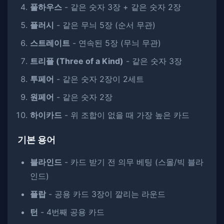
풀하우스
- 같은 숫자 3장 + 같은 숫자 2장
플러시
- 같은 무늬 5장 (순서 무관)
스트레이트
- 연속된 5장 (무늬 무관)
트리플 (Three of a Kind)
- 같은 숫자 3장
투페어
- 같은 숫자 2장이 2세트
원페어
- 같은 숫자 2장
하이카드
- 위 조합이 없을 때 가장 높은 카드
기본 용어
블라인드
- 카드 받기 전 의무 베팅 (스몰/빅 블라
인드)
플랍
- 공용 카드 3장이 깔리는 라운드
턴
- 4번째 공용 카드