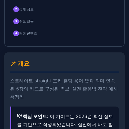
상세 정보
2
주요 질문
3
관련 콘텐츠
4
📌 개요
스트레이트 straight 포커 홀덤 용어 뜻과 의미 연속
된 5장의 카드로 구성된 족보. ​​실전 활용법 전략 예시
총정리
💡 핵심 포인트:
이 가이드는 2026년 최신 정보
를 기반으로 작성되었습니다. ​​실전에서 바로 활