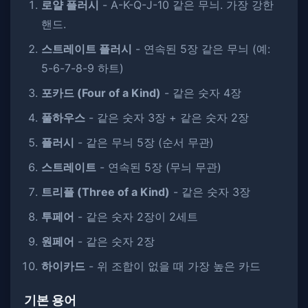
로얄 플러시
- A-K-Q-J-10 같은 무늬. ​​가장 강한
핸드.
스트레이트 플러시
- 연속된 5장 같은 무늬 (예:
5-6-7-8-9 하트)
포카드 (Four of a Kind)
- 같은 숫자 4장
풀하우스
- 같은 숫자 3장 + 같은 숫자 2장
플러시
- 같은 무늬 5장 (순서 무관)
스트레이트
- 연속된 5장 (무늬 무관)
트리플 (Three of a Kind)
- 같은 숫자 3장
투페어
- 같은 숫자 2장이 2세트
원페어
- 같은 숫자 2장
하이카드
- 위 조합이 없을 때 가장 높은 카드
기본 용어