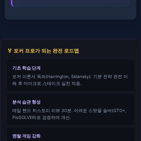
🏅 포커 프로가 되는 완전 로드맵
기초 학습 단계
포커 이론서 독파(Harrington, Sklansky). 기본 전략 완전 이
해 후 마이크로 스테이크 실전 적용.
분석 습관 형성
매일 핸드 히스토리 리뷰 30분. 어려운 스팟을 솔버(GTO+,
PioSOLVER)로 검증하며 개선.
멘탈 게임 강화