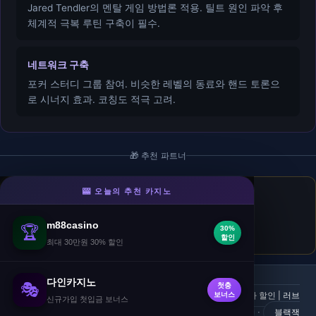
Jared Tendler의 멘탈 게임 방법론 적용. 틸트 원인 파악 후
체계적 극복 루틴 구축이 필수.
네트워크 구축
포커 스터디 그룹 참여. 비슷한 레벨의 동료와 핸드 토론으
로 시너지 효과. 코칭도 적극 고려.
🎁 추천 파트너
🎰 오늘의 추천 카지노
카심바슬롯
- 슬롯
첫입금 20% · 매일첫입금 +5% · 10년 무사고.
m88casino
🏆
30%
🎁 첫입금 20%
할인
최대 30만원 30% 할인
다인카지노
🎭
첫충
·
·
· ·
릴게임스타
토시 2026 | 릴게임난다
보너스
야일라 할인 | 러브
신규가입 첫입금 보너스
·
·
스토리 - ED 전문 정보
바데나필 작용 기전 - 비아센터
블랙잭