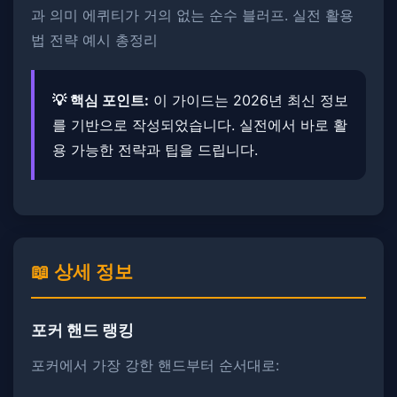
과 의미 에퀴티가 거의 없는 순수 블러프. 실전 활용
법 전략 예시 총정리
💡 핵심 포인트:
이 가이드는 2026년 최신 정보
를 기반으로 작성되었습니다. 실전에서 바로 활
용 가능한 전략과 팁을 드립니다.
📖 상세 정보
포커 핸드 랭킹
포커에서 가장 강한 핸드부터 순서대로: