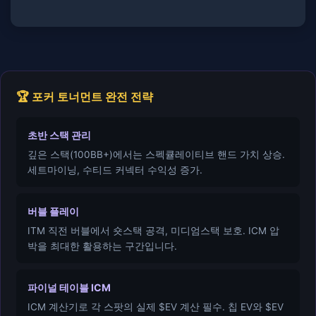
🏆 포커 토너먼트 완전 전략
초반 스택 관리
깊은 스택(100BB+)에서는 스펙큘레이티브 핸드 가치 상승.
세트마이닝, 수티드 커넥터 수익성 증가.
버블 플레이
ITM 직전 버블에서 숏스택 공격, 미디엄스택 보호. ICM 압
박을 최대한 활용하는 구간입니다.
파이널 테이블 ICM
ICM 계산기로 각 스팟의 실제 $EV 계산 필수. 칩 EV와 $EV