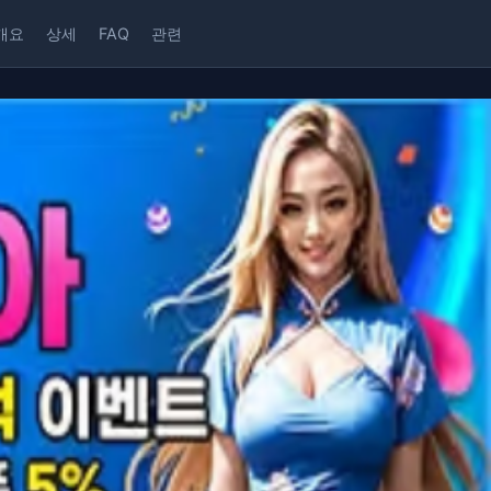
개요
상세
FAQ
관련