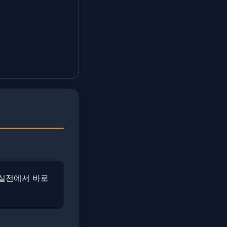
 실전에서 바로