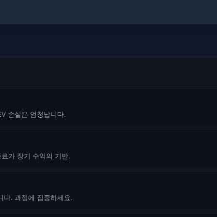
EV 손실은 엄청납니다.
종료가 장기 수익의 기반.
니다. 과정에 집중하세요.