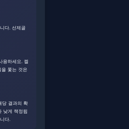
니다. 선제골
용하세요. ​​켈
실을 쫓는 것은
 해당 결과의 확
다 낮게 책정됩
니다.