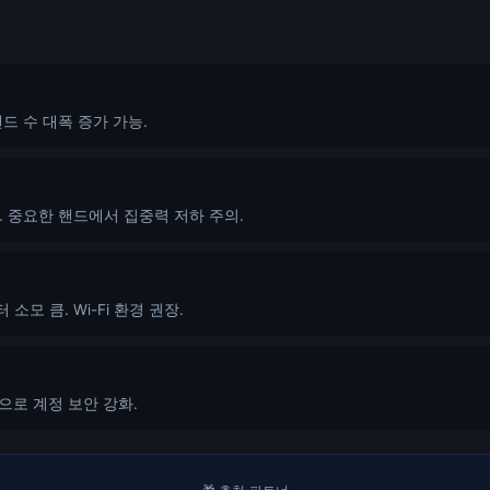
드 수 대폭 증가 가능.
. 중요한 핸드에서 집중력 저하 주의.
모 큼. Wi-Fi 환경 권장.
정으로 계정 보안 강화.