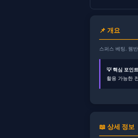
📌 개요
스퍼스 베팅. 웸
💡 핵심 포인트
활용 가능한 
📖 상세 정보