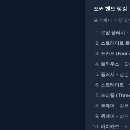
포커 핸드 랭킹
포커에서 가장 강
로얄 플러시
-
스트레이트 
포카드 (Four o
풀하우스
- 같
플러시
- 같은
스트레이트
-
트리플 (Three 
투페어
- 같은
원페어
- 같은
하이카드
- 위