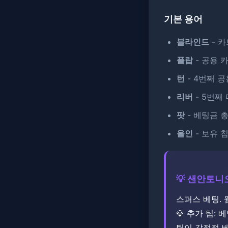
기본 용어
블라인드
- 카
플랍
- 공용 
턴
- 4번째 공
리버
- 5번째
팟
- 베팅금 
올인
- 보유 
💡 샌안토니
스퍼스 베팅. ​
💎 추가 팁:
팅이 감정적 