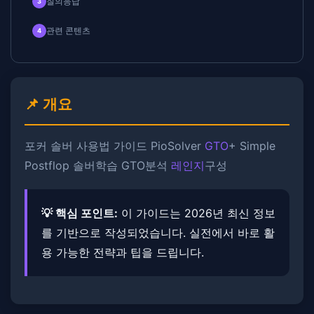
질의응답
3
관련 콘텐츠
4
📌 개요
포커 솔버 사용법 가이드 PioSolver
GTO
+ Simple
Postflop 솔버학습 GTO분석
레인지
구성
💡 핵심 포인트:
이 가이드는 2026년 최신 정보
를 기반으로 작성되었습니다. 실전에서 바로 활
용 가능한 전략과 팁을 드립니다.