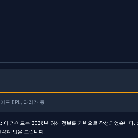
이드 EPL, 라리가 등
:
이 가이드는 2026년 최신 정보를 기반으로 작성되었습니다.
전략과 팁을 드립니다.