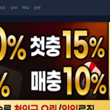
개요
상세
FAQ
관련