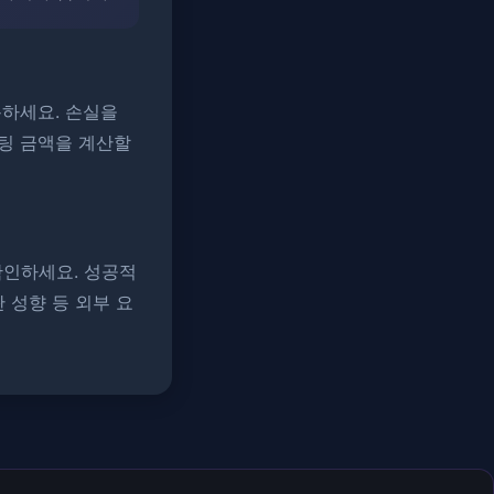
하세요. ​손실을
베팅 금액을 계산할
 확인하세요. 성공적
판 성향 등 외부 요