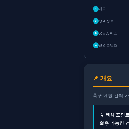
개요
1
상세 정보
2
궁금증 해소
3
관련 콘텐츠
4
📌 개요
축구 베팅 완벽 가
💡 핵심 포인트
활용 가능한 