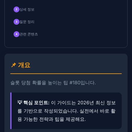
상세 정보
2
질문 정리
3
관련 콘텐츠
4
📌 개요
슬롯 당첨 확률을 높이는 팁 #180입니다.
💡 핵심 포인트:
이 가이드는 2026년 최신 정보
를 기반으로 작성되었습니다. 실전에서 바로 활
용 가능한 전략과 팁을 제공해요.