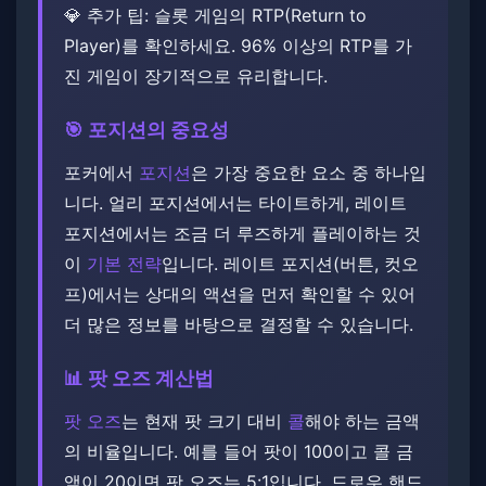
💎 추가 팁: 슬롯 게임의 RTP(Return to
Player)를 확인하세요. ​​96% 이상의 RTP를 가
진 게임이 장기적으로 유리합니다.
🎯 포지션의 중요성
포커에서
포지션
은 가장 중요한 요소 중 하나입
니다. ​​얼리 포지션에서는 타이트하게, 레이트
포지션에서는 조금 더 루즈하게 플레이하는 것
이
기본 전략
입니다. ​레이트 포지션(버튼, 컷오
프)에서는 상대의 액션을 먼저 확인할 수 있어
더 많은 정보를 바탕으로 결정할 수 있습니다.
📊 팟 오즈 계산법
팟 오즈
는 현재 팟 크기 대비
콜
해야 하는 금액
의 비율입니다. ​예를 들어 팟이 100이고 콜 금
액이 20이면 팟 오즈는 5:1입니다. ​​드로우 핸드