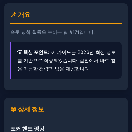
📌 개요
슬롯 당첨 확률을 높이는 팁 #171입니다.
💡 핵심 포인트:
이 가이드는 2026년 최신 정보
를 기반으로 작성되었습니다. ​​실전에서 바로 활
용 가능한 전략과 팁을 제공합니다.
📖 상세 정보
포커 핸드 랭킹