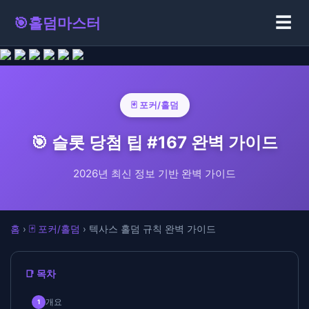
☰
🎯
홀덤마스터
🃏 포커/홀덤
🎯 슬롯 당첨 팁 #167 완벽 가이드
2026년 최신 정보 기반 완벽 가이드
홈
›
🃏 포커/홀덤
› 텍사스 홀덤 규칙 완벽 가이드
📑 목차
개요
1