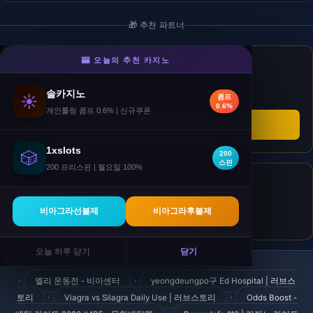
🎁 추천 파트너
🎰 오늘의 추천 카지노
1xBet
- 스포츠베팅
세계 최대 스포츠베팅! 축구,농구,e스포츠. 업계 최고 배당.
솔카지노
☀️
콤프
🎁 첫입금100%(최대€130)
0.6%
개인롤링 콤프 0.6% | 신규쿠폰
가입하기
1xslots
🎲
200
스핀
200 프리스핀 | 월요일 100%
비바카지노
- 온라인카지노
신규가입 후 첫입금 보너스 지급.
비아그라선불제
비아그라후불제
🎁 롤링조건 500%
오늘 하루 닫기
닫기
·
·
엘리 운동전 - 비아센터
yeongdeungpo구 Ed Hospital | 러브스
·
·
토리
Viagra vs Silagra Daily Use | 러브스토리
Odds Boost -