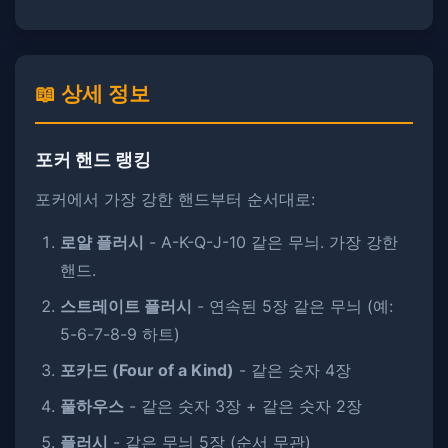
📖 상세 정보
포커 핸드 랭킹
포커에서 가장 강한 핸드부터 순서대로:
로얄 플러시
- A-K-Q-J-10 같은 무늬. 가장 강한
핸드.
스트레이트 플러시
- 연속된 5장 같은 무늬 (예:
5-6-7-8-9 하트)
포카드 (Four of a Kind)
- 같은 숫자 4장
풀하우스
- 같은 숫자 3장 + 같은 숫자 2장
플러시
- 같은 무늬 5장 (순서 무관)