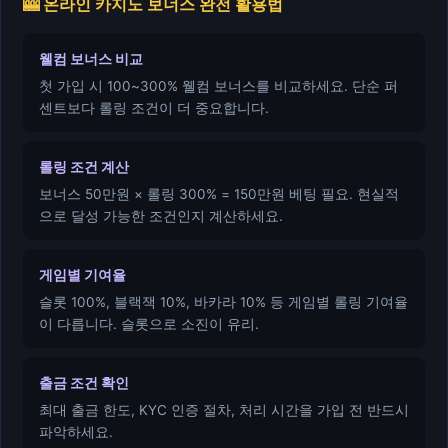
🎰 온라인 카지노 보너스 완전 활용법
웰컴 보너스 비교
첫 가입 시 100~300% 웰컴 보너스를 비교하세요. 단순 퍼
센트보다 롤링 조건이 더 중요합니다.
롤링 조건 계산
보너스 50만원 × 롤링 300% = 150만원 베팅 필요. 현실적
으로 달성 가능한 조건인지 계산하세요.
게임별 기여율
슬롯 100%, 블랙잭 10%, 바카라 10% 등 게임별 롤링 기여율
이 다릅니다. 슬롯으로 소진이 유리.
출금 조건 확인
최대 출금 한도, KYC 인증 절차, 처리 시간을 가입 전 반드시
파악하세요.