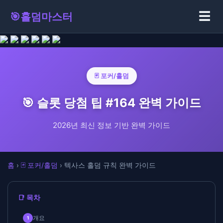
☰
🎯
홀덤마스터
🃏 포커/홀덤
🎯 슬롯 당첨 팁 #164 완벽 가이드
2026년 최신 정보 기반 완벽 가이드
홈
›
🃏 포커/홀덤
› 텍사스 홀덤 규칙 완벽 가이드
📑 목차
개요
1