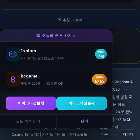
🎁 추천 파트너
🎰 오늘의 추천 카지노
조이카지노
- 우리계열
룰렛/슬롯/스포츠 상시 이벤트 진행.
1xslots
🎲
200
🎁 상시 이벤트
스핀
200 프리스핀 | 월요일 100%
bcgame
₿
180%
·
실데나필 공통점 | 러브스토리 - ED 전문 정보
보너스
Mystery Kingdom 와
첫입금 180% | 비트코인 OK
·
·
즈단 | 릴게임난다
제네그라 환자 후기 | 러브스토리 2026
·
Depression 환자 Cialis Best Choice | 러브스토리
야일라 병원 처
비아그라선불제
비아그라선불제
·
·
방 - 비아센터
비달리스타 기대효과 | 러브스토리 - ED 전문 정보
타오르 빠른 효과 - 비아센터
사우스캐롤라이나 파워볼 | 2026 완벽
·
가이드 - 홀덤마스터
Provider Info 144 | 카지노 가이드 | 카지노월
오늘 하루 닫기
닫기
·
·
드
버스트 완벽 가이드 | 2026 완벽 가이드 - 홀덤마스터
·
·
Casino Term 117 | 카지노 가이드 | 카지노월드
마왕
자이데