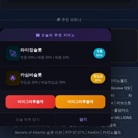
🎁 추천 파트너
🎰 오늘의 추천 카지노
솔카지노
- 카지노/베팅
개인롤링 콤프 0.6% · 신규회원 가입쿠폰 지급.
라이징슬롯
🚀
첫충
🎁 신규 가입쿠폰
50%
첫충 50% | 매충 20% | 재충 10%
카심바슬롯
🌟
첫입금
·
구구정 50대 사용 - 비아센터
에보플레이 가이드 | 카지노월드
20%
첫입금 20% | 매일첫입금 20%
·
·
2026
강남 ED약 처방 | 러브스토리 2026
Casino Review 129 |
·
·
카지노 가이드 | 카지노월드
이렉타 24시간 지속 - 비아센터
자
비아그라후불제
비아그라후불제
·
이데나 승인 이력 - 비아센터
Viagra vs Tadacip Daily Use | 러브스토
·
리
웰컴 보너스 가이드 완벽 가이드 | 2026 완벽 가이드 - 홀덤마스
·
터
원그라 (Onegra) 완벽 가이드 | 러브스토리
Super MILLIONS
오늘 하루 닫기
닫기
·
·
완벽 가이드 | 2026 완벽 가이드 - 홀덤마스터
당대불패
·
Secrets of Atlantis 슬롯 리뷰 | RTP 97.07% | NetEnt | 카지노월드