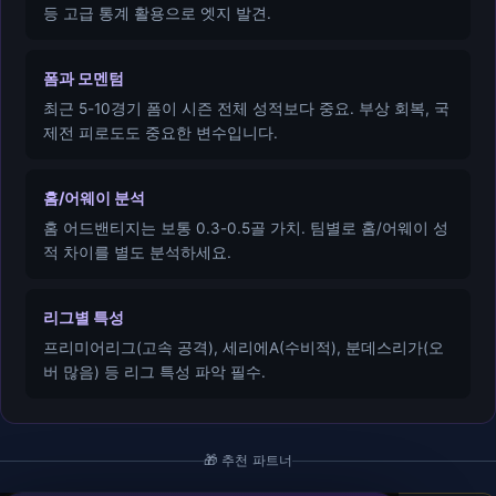
등 고급 통계 활용으로 엣지 발견.
폼과 모멘텀
최근 5-10경기 폼이 시즌 전체 성적보다 중요. 부상 회복, 국
제전 피로도도 중요한 변수입니다.
홈/어웨이 분석
홈 어드밴티지는 보통 0.3-0.5골 가치. 팀별로 홈/어웨이 성
적 차이를 별도 분석하세요.
리그별 특성
프리미어리그(고속 공격), 세리에A(수비적), 분데스리가(오
버 많음) 등 리그 특성 파악 필수.
🎁 추천 파트너