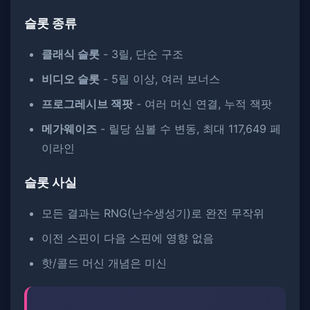
슬롯 종류
클래식 슬롯
- 3릴, 단순 구조
비디오 슬롯
- 5릴 이상, 여러 보너스
프로그레시브 잭팟
- 여러 머신 연결, 누적 잭팟
메가웨이즈
- 릴당 심볼 수 변동, 최대 117,649 페
이라인
슬롯 사실
모든 결과는 RNG(난수생성기)로 완전 무작위
이전 스핀이 다음 스핀에 영향 없음
핫/콜드 머신 개념은 미신