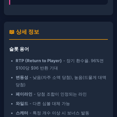
📖 상세 정보
슬롯 용어
RTP (Return to Player)
- 장기 환수율. ​​96%면
$100당 $96 반환 기대
변동성
- 낮음(자주 소액 당첨), 높음(드물게 대액
당첨)
페이라인
- 당첨 조합이 인정되는 라인
와일드
- 다른 심볼 대체 가능
스캐터
- 특정 개수 이상 시 보너스 발동