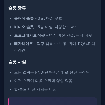
슬롯 종류
클래식 슬롯
- 3릴, 단순 구조
비디오 슬롯
- 5릴 이상, 다양한 보너스
프로그레시브 잭팟
- 여러 머신 연결, 누적 잭팟
메가웨이즈
- 릴당 심볼 수 변동, 최대 117,649 페
이라인
슬롯 사실
모든 결과는 RNG(난수생성기)로 완전 무작위
이전 스핀이 다음 스핀에 영향 없음
핫/콜드 머신 개념은 미신