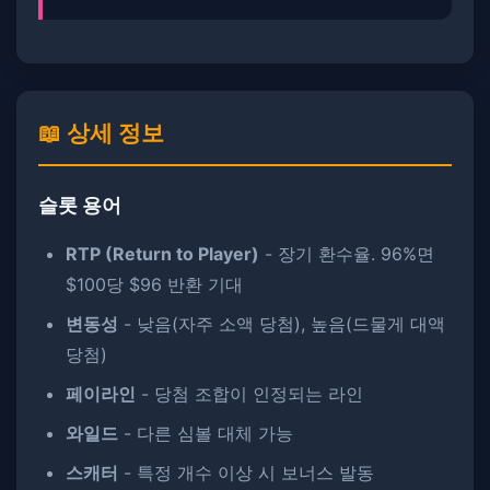
📖 상세 정보
슬롯 용어
RTP (Return to Player)
- 장기 환수율. ​​96%면
$100당 $96 반환 기대
변동성
- 낮음(자주 소액 당첨), 높음(드물게 대액
당첨)
페이라인
- 당첨 조합이 인정되는 라인
와일드
- 다른 심볼 대체 가능
스캐터
- 특정 개수 이상 시 보너스 발동