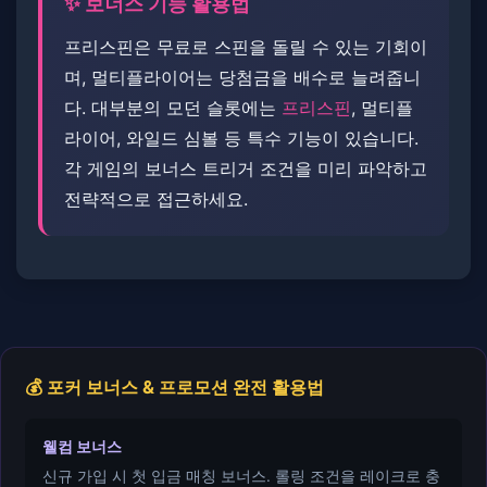
✨ 보너스 기능 활용법
프리스핀은 무료로 스핀을 돌릴 수 있는 기회이
며, 멀티플라이어는 당첨금을 배수로 늘려줍니
다. 대부분의 모던 슬롯에는
프리스핀
, 멀티플
라이어, 와일드 심볼 등 특수 기능이 있습니다. ​
각 게임의 보너스 트리거 조건을 미리 파악하고
전략적으로 접근하세요.
💰 포커 보너스 & 프로모션 완전 활용법
웰컴 보너스
신규 가입 시 첫 입금 매칭 보너스. 롤링 조건을 레이크로 충