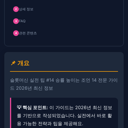
상세 정보
2
FAQ
3
관련 콘텐츠
4
📌 개요
슬롯머신 실전 팁 #14 승률 높이는 조언 14 전문 가이
드 2026년 최신 정보
💡 핵심 포인트:
이 가이드는 2026년 최신 정보
를 기반으로 작성되었습니다. 실전에서 바로 활
용 가능한 전략과 팁을 제공해요.