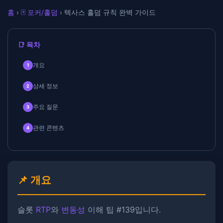
홈
›
🃏 포커/홀덤
› 텍사스 홀덤 규칙 완벽 가이드
📑 목차
개요
1
상세 정보
2
주요 질문
3
관련 콘텐츠
4
📌 개요
슬롯
RTP
와
변동성
이해 팁 #139입니다.