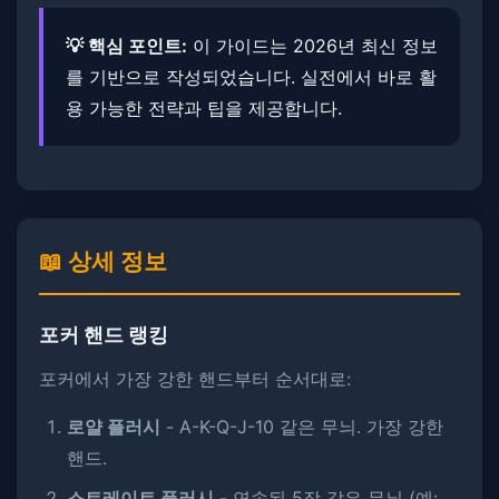
💡 핵심 포인트:
이 가이드는 2026년 최신 정보
를 기반으로 작성되었습니다. ​​실전에서 바로 활
용 가능한 전략과 팁을 제공합니다.
📖 상세 정보
포커 핸드 랭킹
포커에서 가장 강한 핸드부터 순서대로:
로얄 플러시
- A-K-Q-J-10 같은 무늬. 가장 강한
핸드.
스트레이트 플러시
- 연속된 5장 같은 무늬 (예: