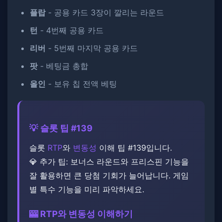
플랍
- 공용 카드 3장이 깔리는 라운드
턴
- 4번째 공용 카드
리버
- 5번째 마지막 공용 카드
팟
- 베팅금 총합
올인
- 보유 칩 전액 베팅
💡 슬롯 팁 #139
슬롯
RTP
와
변동성
이해 팁 #139입니다.
💎 추가 팁: 보너스 라운드와 프리스핀 기능을
잘 활용하면 큰 당첨 기회가 늘어납니다. ​게임
별 특수 기능을 미리 파악하세요.
🎰 RTP와 변동성 이해하기