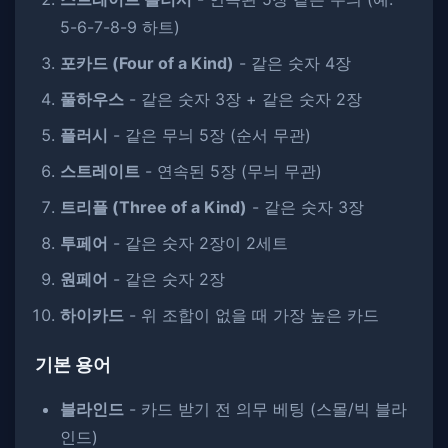
5-6-7-8-9 하트)
포카드 (Four of a Kind)
- 같은 숫자 4장
풀하우스
- 같은 숫자 3장 + 같은 숫자 2장
플러시
- 같은 무늬 5장 (순서 무관)
스트레이트
- 연속된 5장 (무늬 무관)
트리플 (Three of a Kind)
- 같은 숫자 3장
투페어
- 같은 숫자 2장이 2세트
원페어
- 같은 숫자 2장
하이카드
- 위 조합이 없을 때 가장 높은 카드
기본 용어
블라인드
- 카드 받기 전 의무 베팅 (스몰/빅 블라
인드)