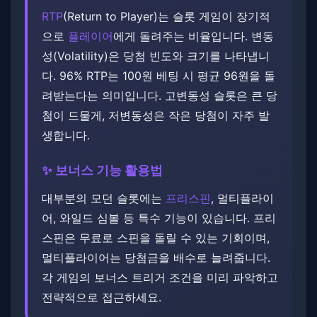
RTP
(Return to Player)는 슬롯 게임이 장기적
으로
플레이어
에게 돌려주는 비율입니다. ​변동
성(Volatility)은 당첨 빈도와 크기를 나타냅니
다. ​96% RTP는 100원 베팅 시 평균 96원을 돌
려받는다는 의미입니다. ​​고변동성 슬롯은 큰 당
첨이 드물게, 저변동성은 작은 당첨이 자주 발
생합니다.
✨ 보너스 기능 활용법
대부분의 모던 슬롯에는
프리스핀
, 멀티플라이
어, 와일드 심볼 등 특수 기능이 있습니다. ​프리
스핀은 무료로 스핀을 돌릴 수 있는 기회이며,
멀티플라이어는 당첨금을 배수로 늘려줍니다. ​
각 게임의 보너스 트리거 조건을 미리 파악하고
전략적으로 접근하세요.