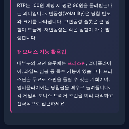
RTP는 100원 베팅 시 평균 96원을 돌려받는다
는 의미입니다. 변동성(Volatility)은 당첨 빈도
와 크기를 나타냅니다. 고변동성 슬롯은 큰 당
첨이 드물게, 저변동성은 작은 당첨이 자주 발
생합니다.
✨ 보너스 기능 활용법
대부분의 모던 슬롯에는
프리스핀
, 멀티플라이
어, 와일드 심볼 등 특수 기능이 있습니다. ​​프리
스핀은 무료로 스핀을 돌릴 수 있는 기회이며,
멀티플라이어는 당첨금을 배수로 늘려줍니다. ​​
각 게임의 보너스 트리거 조건을 미리 파악하고
전략적으로 접근하세요.