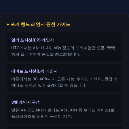
♠️ 포커 핸드 레인지 완전 가이드
얼리 포지션(EP) 레인지
UTG에서는 AA-JJ, AK, AQs 정도의 프리미엄만 오픈. 빡빡
하게 플레이해야 손실을 최소화합니다.
레이트 포지션(LP) 레인지
버튼에서는 30-40%까지 오픈 가능. 수티드 커넥터, 원갭 커
넥터도 수익성 있게 플레이할 수 있습니다.
3벳 레인지 구성
밸류(AA-QQ, AK)와 블러프(A5s, A4s 등 수티드 에이스)로
폴라라이즈드 레인지 구성이 기본.