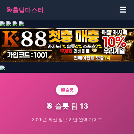
☰
🎯
홀덤마스터
🎰 슬롯
🎯 슬롯 팁 13
2026년 최신 정보 기반 완벽 가이드