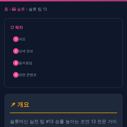
홈
›
🎰 슬롯
› 슬롯 팁 13
📑 목차
개요
1
상세 정보
2
질의응답
3
관련 콘텐츠
4
📌 개요
슬롯머신 실전 팁 #13 승률 높이는 조언 13 전문 가이