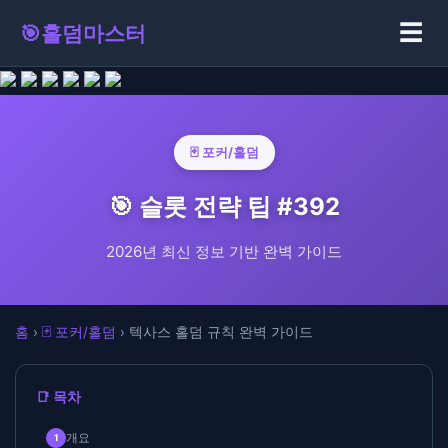
☰
🎯
홀덤마스터
🃏 포커/홀덤
🎯 슬롯 전략 팁 #392
2026년 최신 정보 기반 완벽 가이드
홈
›
🃏 포커/홀덤
› 텍사스 홀덤 규칙 완벽 가이드
📑 목차
개요
1