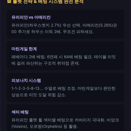
🎡 룰렛 전략 & 베팅 시스템 완전 분석
유러피안 vs 아메리칸
유러피안(하우스엣지 2.7%) 우선 선택. 아메리칸(5.26%)은
00 추가로 하우스 이득 2배. 무조건 피하세요.
마틴게일 한계
패배마다 2배 베팅. 6연패 시 64배 베팅 필요. 테이블 리밋
에 걸려 파산하는 구조적 취약점 존재.
피보나치 시스템
1-1-2-3-5-8-13... 수열로 베팅 조정. 마틴게일보다 완만한
상승으로 리밋 도달 위험 감소.
섹터 베팅
유러피안 룰렛 휠 섹터별 베팅으로 커버리지 극대화. 비앙크
(Voisins), 오르팡(Orphelins) 등 활용.