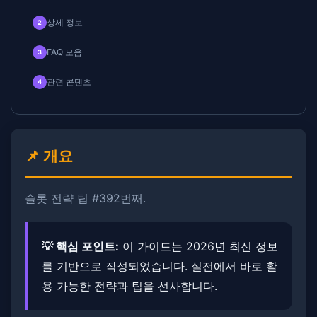
상세 정보
2
FAQ 모음
3
관련 콘텐츠
4
📌 개요
슬롯 전략 팁 #392번째.
💡 핵심 포인트:
이 가이드는 2026년 최신 정보
를 기반으로 작성되었습니다. 실전에서 바로 활
용 가능한 전략과 팁을 선사합니다.