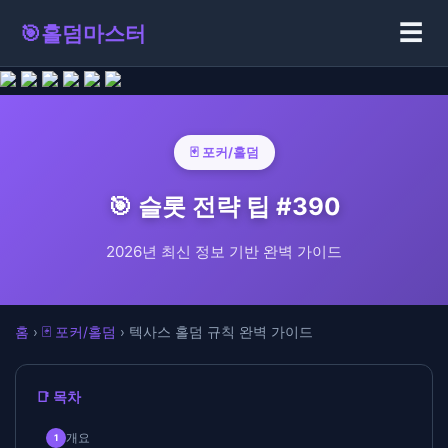
☰
🎯
홀덤마스터
🃏 포커/홀덤
🎯 슬롯 전략 팁 #390
2026년 최신 정보 기반 완벽 가이드
홈
›
🃏 포커/홀덤
› 텍사스 홀덤 규칙 완벽 가이드
📑 목차
개요
1