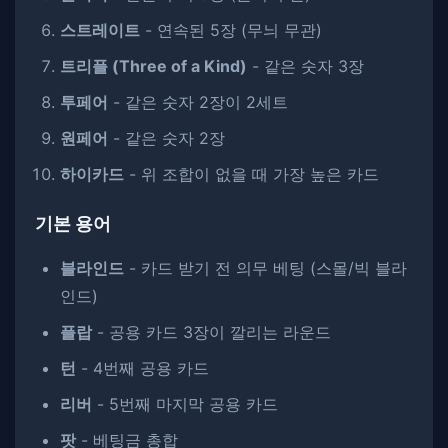
스트레이트
- 연속된 5장 (무늬 무관)
트리플 (Three of a Kind)
- 같은 숫자 3장
투페어
- 같은 숫자 2장이 2세트
원페어
- 같은 숫자 2장
하이카드
- 위 조합이 없을 때 가장 높은 카드
기본 용어
블라인드
- 카드 받기 전 의무 베팅 (스몰/빅 블라
인드)
플랍
- 공용 카드 3장이 깔리는 라운드
턴
- 4번째 공용 카드
리버
- 5번째 마지막 공용 카드
팟
- 베팅금 총합