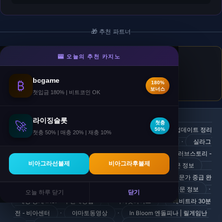
🎁 추천 파트너
🎰 오늘의 추천 카지노
카심바슬롯
- 슬롯
첫입금 20% · 매일첫입금 +5% · 10년 무사고.
bcgame
₿
180%
🎁 첫입금 20%
보너스
첫입금 180% | 비트코인 OK
라이징슬롯
🚀
첫충
·
·
야마토 vs hwanggeumseong | 릴게임난다
50%
야마토 업데이트 정리
첫충 50% | 매충 20% | 재충 10%
·
·
| 릴게임난다
에렉톤 장점 | 러브스토리 - ED 전문 정보
실라그
· ·
라 보험적용 | 러브스토리 - ED 전문 정보
실비 복용법 | 러브스토리 -
비아그라선불제
비아그라후불제
·
ED 전문 정보
경기도 24시약국 | 러브스토리 - ED 전문 정보
·
Levitra vs Vidalista Daily Use | 러브스토리
야마토 전문가 중급 완
·
·
벽 가이드 | 릴게임난다
비고라 용량 | 러브스토리 - ED 전문 정보
오늘 하루 닫기
닫기
·
·
베팅 통계 #197 - 무한배팅맵
마이벳라이브
레비트라 30분
·
·
전 - 비아센터
야마토동영상
In Bloom 엔돌피나 | 릴게임난