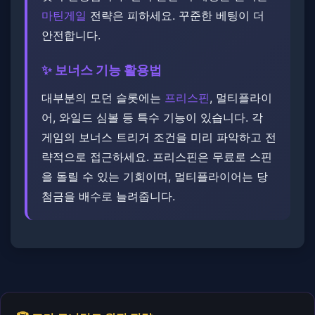
마틴게일
전략은 피하세요. ​​꾸준한 베팅이 더
안전합니다.
✨ 보너스 기능 활용법
대부분의 모던 슬롯에는
프리스핀
, 멀티플라이
어, 와일드 심볼 등 특수 기능이 있습니다. 각
게임의 보너스 트리거 조건을 미리 파악하고 전
략적으로 접근하세요. ​프리스핀은 무료로 스핀
을 돌릴 수 있는 기회이며, 멀티플라이어는 당
첨금을 배수로 늘려줍니다.