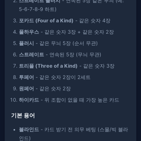
스트레이트 플러시
- 연속된 5장 같은 무늬 (예:
5-6-7-8-9 하트)
포카드 (Four of a Kind)
- 같은 숫자 4장
풀하우스
- 같은 숫자 3장 + 같은 숫자 2장
플러시
- 같은 무늬 5장 (순서 무관)
스트레이트
- 연속된 5장 (무늬 무관)
트리플 (Three of a Kind)
- 같은 숫자 3장
투페어
- 같은 숫자 2장이 2세트
원페어
- 같은 숫자 2장
하이카드
- 위 조합이 없을 때 가장 높은 카드
기본 용어
블라인드
- 카드 받기 전 의무 베팅 (스몰/빅 블라
인드)