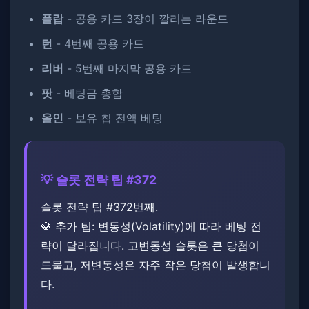
플랍
- 공용 카드 3장이 깔리는 라운드
턴
- 4번째 공용 카드
리버
- 5번째 마지막 공용 카드
팟
- 베팅금 총합
올인
- 보유 칩 전액 베팅
💡 슬롯 전략 팁 #372
슬롯 전략 팁 #372번째.
💎 추가 팁: 변동성(Volatility)에 따라 베팅 전
략이 달라집니다. ​고변동성 슬롯은 큰 당첨이
드물고, 저변동성은 자주 작은 당첨이 발생합니
다.