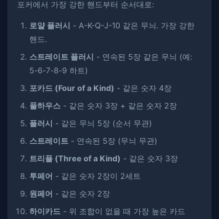
포커에서 가장 강한 핸드부터 순서대로:
로얄 플러시
- A-K-Q-J-10 같은 무늬. ​​가장 강한
핸드.
스트레이트 플러시
- 연속된 5장 같은 무늬 (예:
5-6-7-8-9 하트)
포카드 (Four of a Kind)
- 같은 숫자 4장
풀하우스
- 같은 숫자 3장 + 같은 숫자 2장
플러시
- 같은 무늬 5장 (순서 무관)
스트레이트
- 연속된 5장 (무늬 무관)
트리플 (Three of a Kind)
- 같은 숫자 3장
투페어
- 같은 숫자 2장이 2세트
원페어
- 같은 숫자 2장
하이카드
- 위 조합이 없을 때 가장 높은 카드