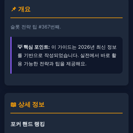
📌 개요
슬롯 전략 팁 #367번째.
💡 핵심 포인트:
이 가이드는 2026년 최신 정보
를 기반으로 작성되었습니다. ​실전에서 바로 활
용 가능한 전략과 팁을 제공해요.
📖 상세 정보
포커 핸드 랭킹