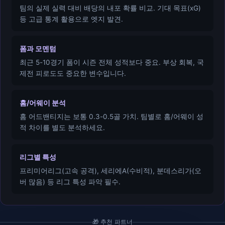
팀의 실제 실력 대비 배당의 내포 확률 비교. 기대 목표(xG)
등 고급 통계 활용으로 엣지 발견.
폼과 모멘텀
최근 5-10경기 폼이 시즌 전체 성적보다 중요. 부상 회복, 국
제전 피로도도 중요한 변수입니다.
홈/어웨이 분석
홈 어드밴티지는 보통 0.3-0.5골 가치. 팀별로 홈/어웨이 성
적 차이를 별도 분석하세요.
리그별 특성
프리미어리그(고속 공격), 세리에A(수비적), 분데스리가(오
버 많음) 등 리그 특성 파악 필수.
🎁 추천 파트너