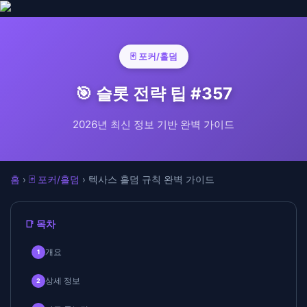
🃏 포커/홀덤
🎯 슬롯 전략 팁 #357
2026년 최신 정보 기반 완벽 가이드
홈
›
🃏 포커/홀덤
› 텍사스 홀덤 규칙 완벽 가이드
📑 목차
개요
1
상세 정보
2