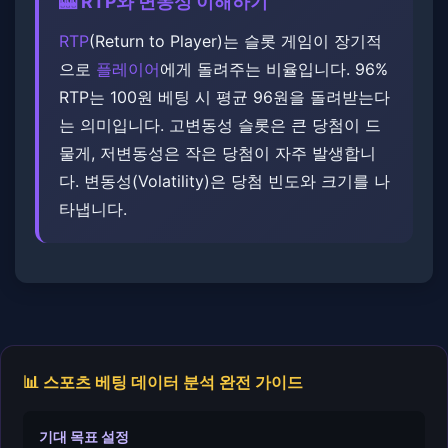
🎰 RTP와 변동성 이해하기
RTP
(Return to Player)는 슬롯 게임이 장기적
으로
플레이어
에게 돌려주는 비율입니다. ​96%
RTP는 100원 베팅 시 평균 96원을 돌려받는다
는 의미입니다. 고변동성 슬롯은 큰 당첨이 드
물게, 저변동성은 작은 당첨이 자주 발생합니
다. 변동성(Volatility)은 당첨 빈도와 크기를 나
타냅니다.
📊 스포츠 베팅 데이터 분석 완전 가이드
기대 목표 설정