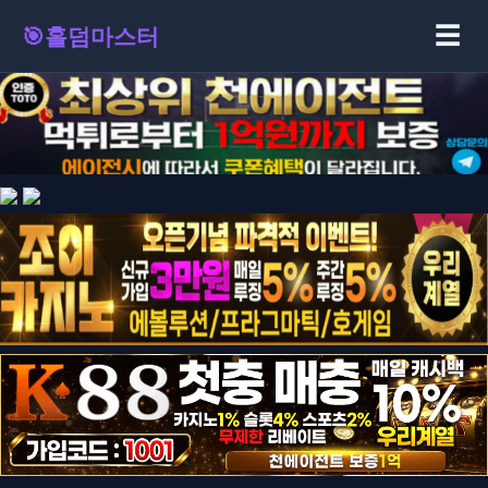
☰
🎯
홀덤마스터