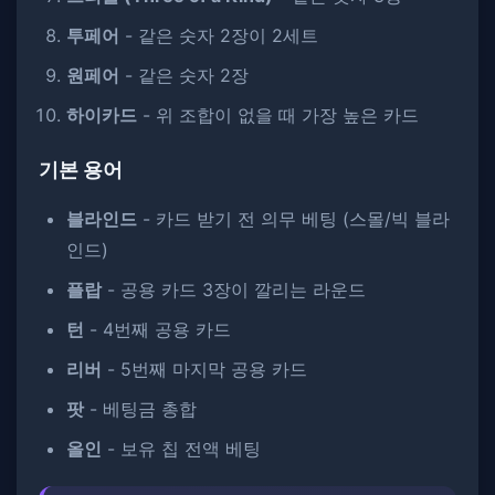
투페어
- 같은 숫자 2장이 2세트
원페어
- 같은 숫자 2장
하이카드
- 위 조합이 없을 때 가장 높은 카드
기본 용어
블라인드
- 카드 받기 전 의무 베팅 (스몰/빅 블라
인드)
플랍
- 공용 카드 3장이 깔리는 라운드
턴
- 4번째 공용 카드
리버
- 5번째 마지막 공용 카드
팟
- 베팅금 총합
올인
- 보유 칩 전액 베팅