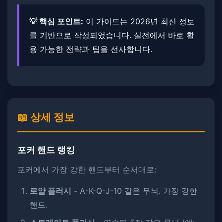
💡 핵심 포인트:
이 가이드는 2026년 최신 정보
를 기반으로 작성되었습니다. ​​실전에서 바로 활
용 가능한 전략과 팁을 선사합니다.
📖 상세 정보
포커 핸드 랭킹
포커에서 가장 강한 핸드부터 순서대로:
로얄 플러시
- A-K-Q-J-10 같은 무늬. ​가장 강한
핸드.