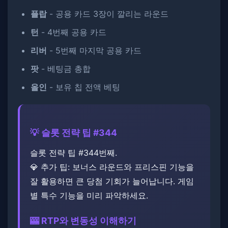
플랍
- 공용 카드 3장이 깔리는 라운드
턴
- 4번째 공용 카드
리버
- 5번째 마지막 공용 카드
팟
- 베팅금 총합
올인
- 보유 칩 전액 베팅
💡 슬롯 전략 팁 #344
슬롯 전략 팁 #344번째.
💎 추가 팁: 보너스 라운드와 프리스핀 기능을
잘 활용하면 큰 당첨 기회가 늘어납니다. ​게임
별 특수 기능을 미리 파악하세요.
🎰 RTP와 변동성 이해하기