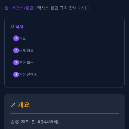
홈
›
🃏 포커/홀덤
› 텍사스 홀덤 규칙 완벽 가이드
📑 목차
개요
1
상세 정보
2
흔한 질문
3
관련 콘텐츠
4
📌 개요
슬롯 전략 팁 #344번째.