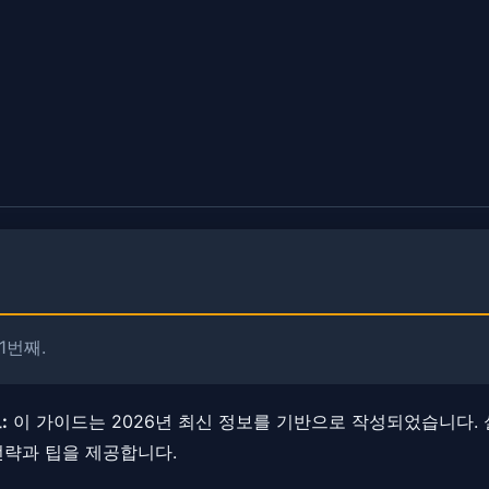
1번째.
:
이 가이드는 2026년 최신 정보를 기반으로 작성되었습니다. ​
전략과 팁을 제공합니다.