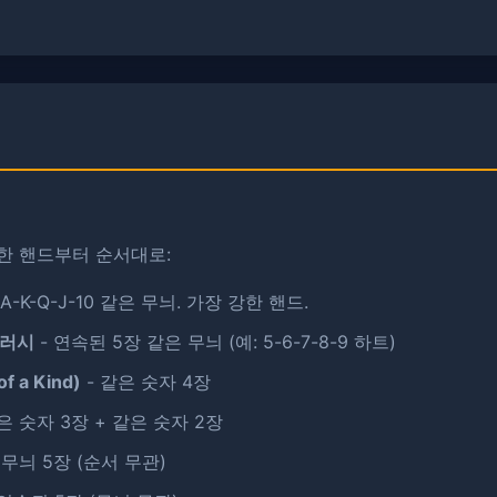
한 핸드부터 순서대로:
 A-K-Q-J-10 같은 무늬. 가장 강한 핸드.
플러시
- 연속된 5장 같은 무늬 (예: 5-6-7-8-9 하트)
f a Kind)
- 같은 숫자 4장
은 숫자 3장 + 같은 숫자 2장
 무늬 5장 (순서 무관)