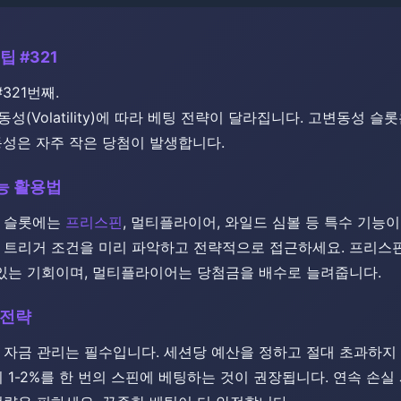
팁 #321
321번째.
변동성(Volatility)에 따라 베팅 전략이 달라집니다. ​고변동성 슬
동성은 자주 작은 당첨이 발생합니다.
능 활용법
던 슬롯에는
프리스핀
, 멀티플라이어, 와일드 심볼 등 특수 기능이
 트리거 조건을 미리 파악하고 전략적으로 접근하세요. ​​프리스
 있는 기회이며, 멀티플라이어는 당첨금을 배수로 늘려줍니다.
 전략
자금 관리는 필수입니다. ​​세션당 예산을 정하고 절대 초과하지 
 1-2%를 한 번의 스핀에 베팅하는 것이 권장됩니다. ​연속 손실