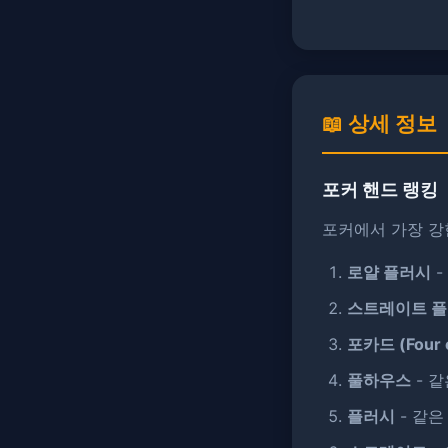
📖 상세 정보
포커 핸드 랭킹
포커에서 가장 강
로얄 플러시
-
스트레이트 
포카드 (Four o
풀하우스
- 같
플러시
- 같은