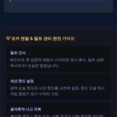
💡 포커 멘탈 & 틸트 관리 완전 가이드
틸트 인식
배드비트 후 감정적 베팅이 시작되면 즉시 휴식. 틸트 상태
에서의 EV 손실은 엄청납니다.
세션 한도 설정
금액 손실 한도와 시간 한도를 사전에 설정. 한도 도달 즉시
게임 종료가 장기 수익의 기반.
결과론적 사고 극복
올바른 결정 = 좋은 포커. 나쁜 결과가 나쁜 결정을 의미하