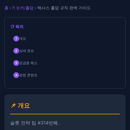
홈
›
🃏 포커/홀덤
› 텍사스 홀덤 규칙 완벽 가이드
📑 목차
개요
1
상세 정보
2
궁금증 해소
3
관련 콘텐츠
4
📌 개요
슬롯 전략 팁 #314번째.