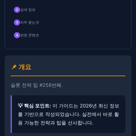
상세 정보
2
자주 묻는것
3
관련 콘텐츠
4
📌 개요
슬롯 전략 팁 #258번째.
💡 핵심 포인트:
이 가이드는 2026년 최신 정보
를 기반으로 작성되었습니다. ​실전에서 바로 활
용 가능한 전략과 팁을 선사합니다.