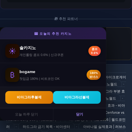
🎁 추천 파트너
🎰 오늘의 추천 카지노
라이징슬롯
- 슬롯
첫충 50% · 매충 20% · 재충전 10% 추가 보너스.
솔카지노
☀️
콤프
🎁 첫충전 50%
0.6%
개인롤링 콤프 0.6% | 신규쿠폰
bcgame
₿
180%
·
메갈리스 6개월 - 비아센터
European Roulette Gold 마이크로게이
보너스
첫입금 180% | 비트코인 OK
·
·
밍 | 릴게임난다
Casino Term 271 | 카지노 가이드 | 카지노월드
·
야마토 최신 파칭코 완벽 가이드 | 릴게임난다
아우로그라 부분 효
비아그라후불제
비아그라선불제
·
·
과 - 비아센터
Casino News 170 | 카지노 가이드 | 카지노월드
·
gangseo구 Online Consult | 러브스토리
센포스 적정 효과 - 비아
·
센터
야마토 12월 시즌 완벽 가이드 | 릴게임난다
Cenforce vs
오늘 하루 닫기
닫기
·
Avanafil Daily Use | 러브스토리
라이브 통계 사이트 2026 | 월드코인
·
·
러
하드그라 금기 목록 - 비아센터
아바나필 실제효과 | 러브스