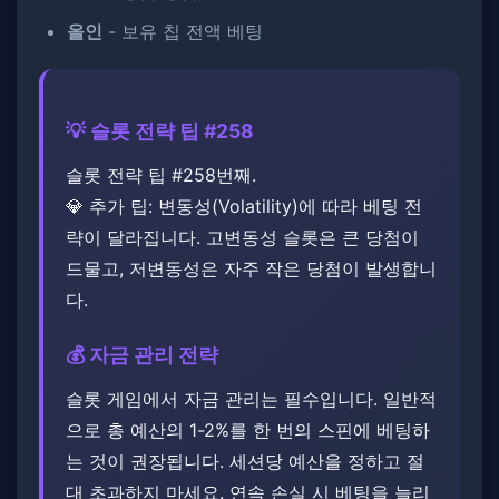
올인
- 보유 칩 전액 베팅
💡 슬롯 전략 팁 #258
슬롯 전략 팁 #258번째.
💎 추가 팁: 변동성(Volatility)에 따라 베팅 전
략이 달라집니다. ​고변동성 슬롯은 큰 당첨이
드물고, 저변동성은 자주 작은 당첨이 발생합니
다.
💰 자금 관리 전략
슬롯 게임에서 자금 관리는 필수입니다. ​​일반적
으로 총 예산의 1-2%를 한 번의 스핀에 베팅하
는 것이 권장됩니다. ​​세션당 예산을 정하고 절
대 초과하지 마세요. 연속 손실 시 베팅을 늘리