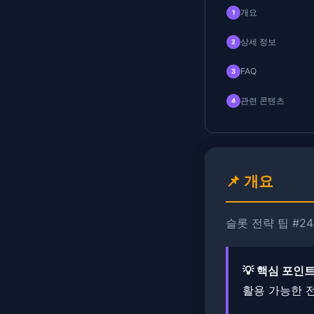
개요
1
상세 정보
2
FAQ
3
관련 콘텐츠
4
📌 개요
슬롯 전략 팁 #24
💡 핵심 포인트
활용 가능한 