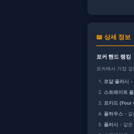
📖 상세 정보
포커 핸드 랭킹
포커에서 가장 강
로얄 플러시
-
스트레이트 
포카드 (Four o
풀하우스
- 같
플러시
- 같은