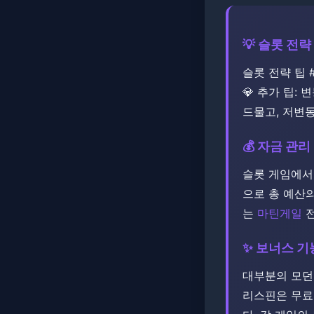
💡 슬롯 전략 
슬롯 전략 팁 
💎 추가 팁: 
드물고, 저변
💰 자금 관리
슬롯 게임에서 
으로 총 예산의
는
마틴게일
전
✨ 보너스 기
대부분의 모
리스핀은 무료