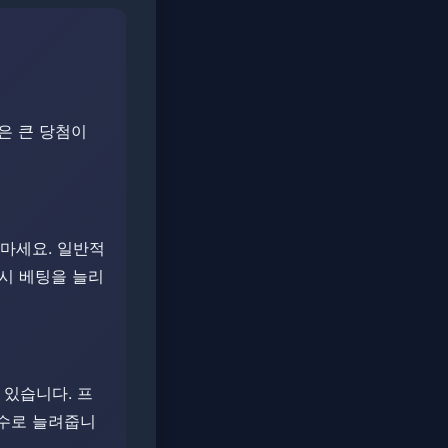
슬롯은 큰 당첨이
세요. ​​일반적
 시 베팅을 늘리
있습니다. ​프
배수로 늘려줍니