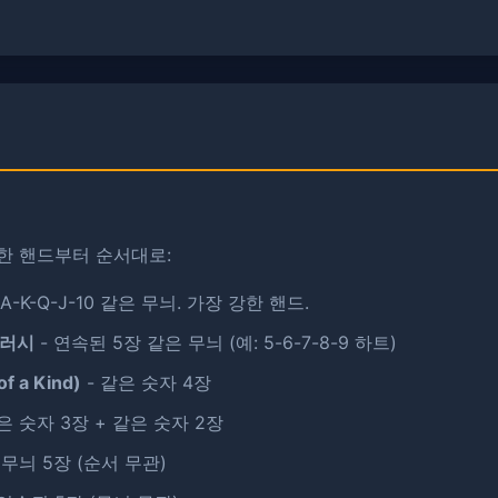
한 핸드부터 순서대로:
 A-K-Q-J-10 같은 무늬. ​​가장 강한 핸드.
플러시
- 연속된 5장 같은 무늬 (예: 5-6-7-8-9 하트)
f a Kind)
- 같은 숫자 4장
은 숫자 3장 + 같은 숫자 2장
 무늬 5장 (순서 무관)