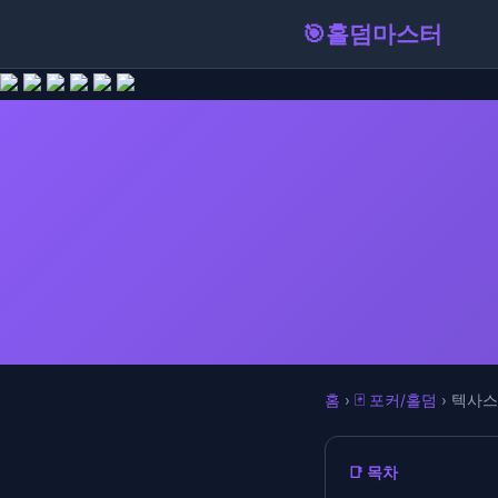
🎯
홀덤마스터
홈
›
🃏 포커/홀덤
› 텍사스
📑 목차