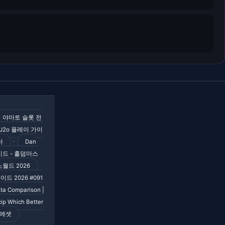
야마토 슬롯 전
J2o 플레이 가이
·
터
Dan
가이드 - 홀덤마스
월드 2026
가이드 2026 #091
sta Comparison |
cip Which Better
에셋