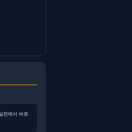
​실전에서 바로