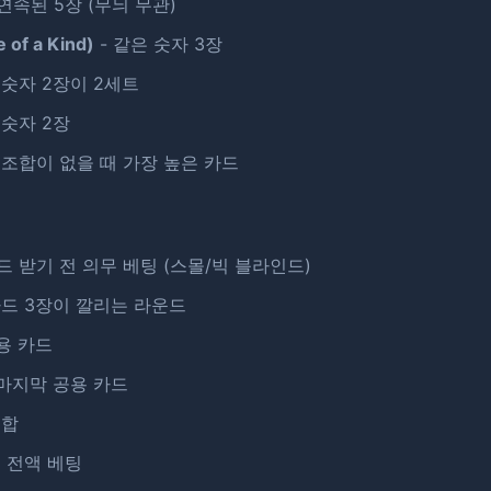
 연속된 5장 (무늬 무관)
of a Kind)
- 같은 숫자 3장
 숫자 2장이 2세트
 숫자 2장
 조합이 없을 때 가장 높은 카드
드 받기 전 의무 베팅 (스몰/빅 블라인드)
카드 3장이 깔리는 라운드
용 카드
 마지막 공용 카드
총합
칩 전액 베팅