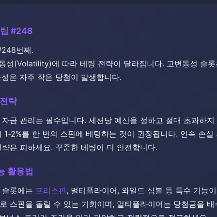
팁 #248
#248번째.
변동성(Volatility)에 따라 베팅 전략이 달라집니다. ​​고변동성 
동성은 자주 작은 당첨이 발생합니다.
 전략
자금 관리는 필수입니다. ​세션당 예산을 정하고 절대 초과하지 마
 1-2%를 한 번의 스핀에 베팅하는 것이 권장됩니다. 연속 손실
략은 피하세요. ​꾸준한 베팅이 더 안전합니다.
능 활용법
던 슬롯에는
프리스핀
, 멀티플라이어, 와일드 심볼 등 특수 기능이 
로 스핀을 돌릴 수 있는 기회이며, 멀티플라이어는 당첨금을 