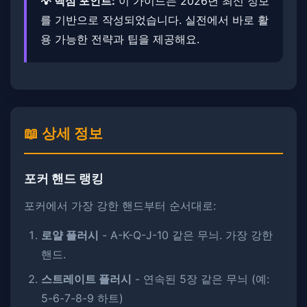
💡 핵심 포인트:
이 가이드는 2026년 최신 정보
를 기반으로 작성되었습니다. 실전에서 바로 활
용 가능한 전략과 팁을 제공해요.
📖 상세 정보
포커 핸드 랭킹
포커에서 가장 강한 핸드부터 순서대로:
로얄 플러시
- A-K-Q-J-10 같은 무늬. ​​가장 강한
핸드.
스트레이트 플러시
- 연속된 5장 같은 무늬 (예:
5-6-7-8-9 하트)