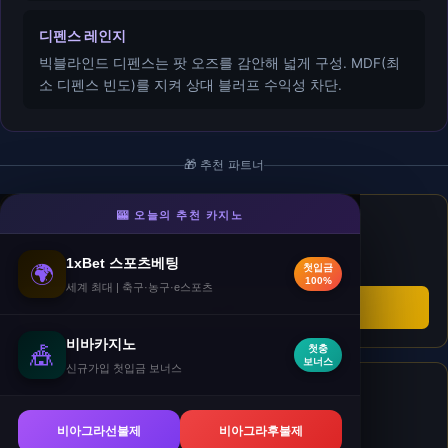
디펜스 레인지
빅블라인드 디펜스는 팟 오즈를 감안해 넓게 구성. MDF(최
소 디펜스 빈도)를 지켜 상대 블러프 수익성 차단.
🎁 추천 파트너
🎰 오늘의 추천 카지노
1xBet
- 스포츠베팅
세계 최대 스포츠베팅! 축구,농구,e스포츠. 업계 최고 배당.
1xBet 스포츠베팅
🌍
첫입금
🎁 첫입금100%(최대€130)
100%
세계 최대 | 축구·농구·e스포츠
가입하기
비바카지노
🎪
첫충
보너스
신규가입 첫입금 보너스
비바카지노
- 온라인카지노
신규가입 후 첫입금 보너스 지급.
비아그라선불제
비아그라후불제
🎁 롤링조건 500%