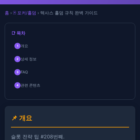
홈
›
🃏 포커/홀덤
› 텍사스 홀덤 규칙 완벽 가이드
📑 목차
개요
1
상세 정보
2
FAQ
3
관련 콘텐츠
4
📌 개요
슬롯 전략 팁 #208번째.