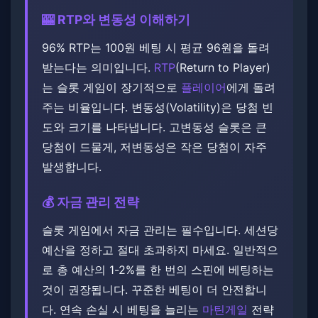
🎰 RTP와 변동성 이해하기
​​96% RTP는 100원 베팅 시 평균 96원을 돌려
받는다는 의미입니다.
RTP
(Return to Player)
는 슬롯 게임이 장기적으로
플레이어
에게 돌려
주는 비율입니다. 변동성(Volatility)은 당첨 빈
도와 크기를 나타냅니다. ​​고변동성 슬롯은 큰
당첨이 드물게, 저변동성은 작은 당첨이 자주
발생합니다.
💰 자금 관리 전략
슬롯 게임에서 자금 관리는 필수입니다. ​세션당
예산을 정하고 절대 초과하지 마세요. ​일반적으
로 총 예산의 1-2%를 한 번의 스핀에 베팅하는
것이 권장됩니다. ​​꾸준한 베팅이 더 안전합니
다. ​연속 손실 시 베팅을 늘리는
마틴게일
전략