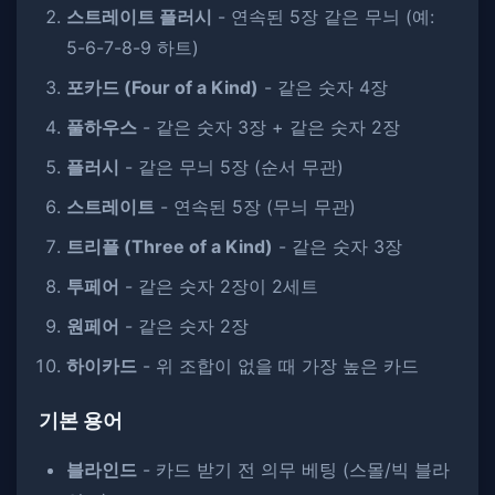
스트레이트 플러시
- 연속된 5장 같은 무늬 (예:
5-6-7-8-9 하트)
포카드 (Four of a Kind)
- 같은 숫자 4장
풀하우스
- 같은 숫자 3장 + 같은 숫자 2장
플러시
- 같은 무늬 5장 (순서 무관)
스트레이트
- 연속된 5장 (무늬 무관)
트리플 (Three of a Kind)
- 같은 숫자 3장
투페어
- 같은 숫자 2장이 2세트
원페어
- 같은 숫자 2장
하이카드
- 위 조합이 없을 때 가장 높은 카드
기본 용어
블라인드
- 카드 받기 전 의무 베팅 (스몰/빅 블라