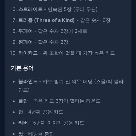
스트레이트
- 연속된 5장 (무늬 무관)
트리플 (Three of a Kind)
- 같은 숫자 3장
투페어
- 같은 숫자 2장이 2세트
원페어
- 같은 숫자 2장
하이카드
- 위 조합이 없을 때 가장 높은 카드
기본 용어
블라인드
- 카드 받기 전 의무 베팅 (스몰/빅 블라
인드)
플랍
- 공용 카드 3장이 깔리는 라운드
턴
- 4번째 공용 카드
리버
- 5번째 마지막 공용 카드
팟
- 베팅금 총합