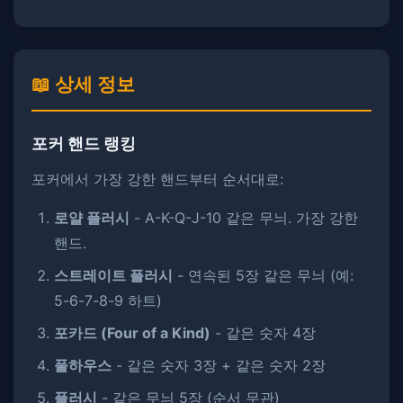
📖 상세 정보
포커 핸드 랭킹
포커에서 가장 강한 핸드부터 순서대로:
로얄 플러시
- A-K-Q-J-10 같은 무늬. ​​가장 강한
핸드.
스트레이트 플러시
- 연속된 5장 같은 무늬 (예:
5-6-7-8-9 하트)
포카드 (Four of a Kind)
- 같은 숫자 4장
풀하우스
- 같은 숫자 3장 + 같은 숫자 2장
플러시
- 같은 무늬 5장 (순서 무관)