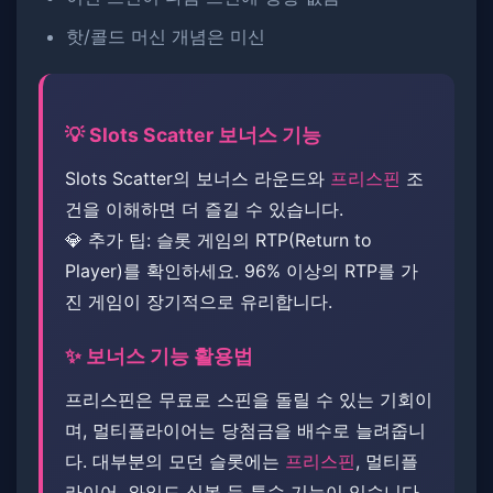
핫/콜드 머신 개념은 미신
💡 Slots Scatter 보너스 기능
Slots Scatter의 보너스 라운드와
프리스핀
조
건을 이해하면 더 즐길 수 있습니다.
💎 추가 팁: 슬롯 게임의 RTP(Return to
Player)를 확인하세요. ​​96% 이상의 RTP를 가
진 게임이 장기적으로 유리합니다.
✨ 보너스 기능 활용법
​​프리스핀은 무료로 스핀을 돌릴 수 있는 기회이
며, 멀티플라이어는 당첨금을 배수로 늘려줍니
다. 대부분의 모던 슬롯에는
프리스핀
, 멀티플
라이어, 와일드 심볼 등 특수 기능이 있습니다. ​​