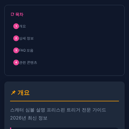
📑 목차
개요
1
상세 정보
2
FAQ 모음
3
관련 콘텐츠
4
📌 개요
스캐터 심볼 설명 프리스핀 트리거 전문 가이드
2026년 최신 정보