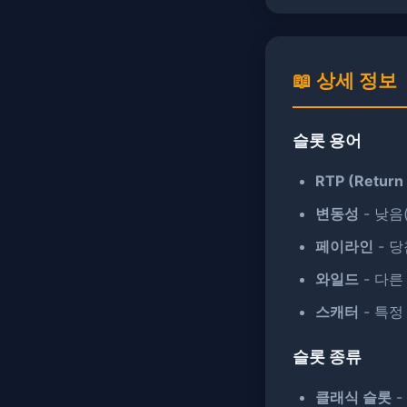
📖 상세 정보
슬롯 용어
RTP (Return 
변동성
- 낮음
페이라인
- 
와일드
- 다른
스캐터
- 특정
슬롯 종류
클래식 슬롯
-