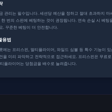
략
금 관리는 필수입니다. ​세션당 예산을 정하고 절대 초과하지 마
를 한 번의 스핀에 베팅하는 것이 권장됩니다. 연속 손실 시 베
. ​꾸준한 베팅이 더 안전합니다.
 활용법
롯에는 프리스핀, 멀티플라이어, 와일드 심볼 등 특수 기능이 있습
건을 미리 파악하고 전략적으로 접근하세요. ​​프리스핀은 무료로
멀티플라이어는 당첨금을 배수로 늘려줍니다.