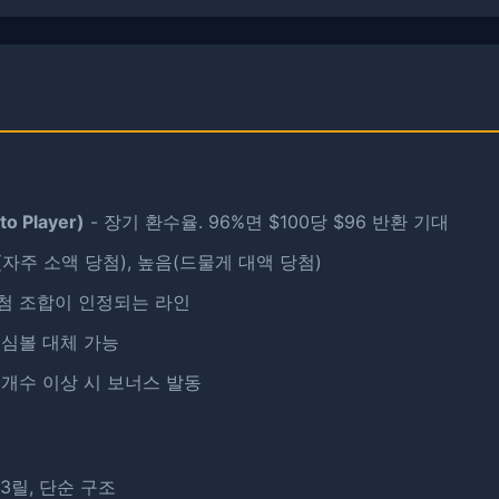
to Player)
- 장기 환수율. ​96%면 $100당 $96 반환 기대
(자주 소액 당첨), 높음(드물게 대액 당첨)
당첨 조합이 인정되는 라인
 심볼 대체 가능
 개수 이상 시 보너스 발동
 3릴, 단순 구조