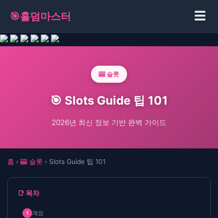
☰
🎯
홀덤마스터
🎰 슬롯
🎯 Slots Guide 팁 101
2026년 최신 정보 기반 완벽 가이드
홈
›
🎰 슬롯
› Slots Guide 팁 101
📑 목차
개요
1