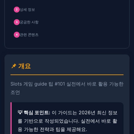
상세 정보
2
궁금한 사항
3
관련 콘텐츠
4
📌 개요
Slots 게임 guide 팁 #101 실전에서 바로 활용 가능한
조언
💡 핵심 포인트:
이 가이드는 2026년 최신 정보
를 기반으로 작성되었습니다. 실전에서 바로 활
용 가능한 전략과 팁을 제공해요.