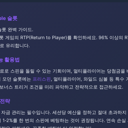
mble 슬롯
e 슬롯 완벽 가이드.
롯 게임의 RTP(Return to Player)를 확인하세요. ​​96% 이상의
로 유리합니다.
능 활용법
무료로 스핀을 돌릴 수 있는 기회이며, 멀티플라이어는 당첨금을
의 모던 슬롯에는
프리스핀
, 멀티플라이어, 와일드 심볼 등 특수
임의 보너스 트리거 조건을 미리 파악하고 전략적으로 접근하세요.
 전략
자금 관리는 필수입니다. ​​세션당 예산을 정하고 절대 초과하지 
 1-2%를 한 번의 스핀에 베팅하는 것이 권장됩니다. ​​연속 손실