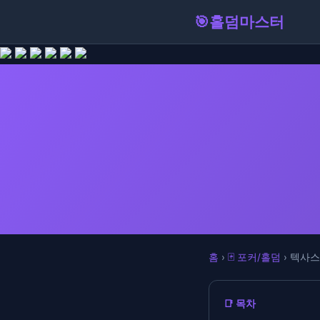
🎯
홀덤마스터
홈
›
🃏 포커/홀덤
› 텍사스
📑 목차