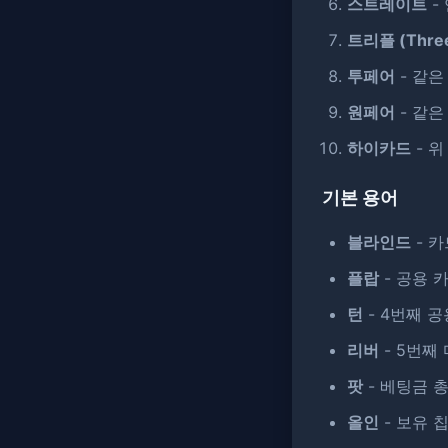
스트레이트
-
트리플 (Three 
투페어
- 같은
원페어
- 같은
하이카드
- 위
기본 용어
블라인드
- 카
플랍
- 공용 
턴
- 4번째 공
리버
- 5번째
팟
- 베팅금 
올인
- 보유 