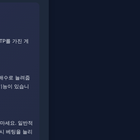
 RTP를 가진 게
 배수로 늘려줍
 기능이 있습니
마세요. ​일반적
 시 베팅을 늘리