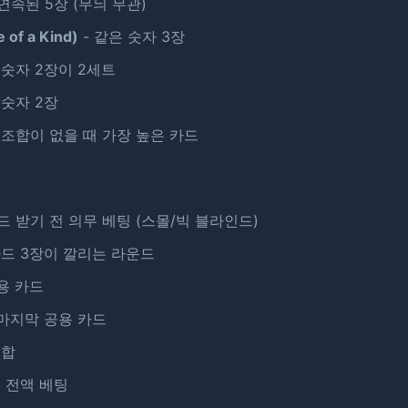
 연속된 5장 (무늬 무관)
of a Kind)
- 같은 숫자 3장
 숫자 2장이 2세트
 숫자 2장
 조합이 없을 때 가장 높은 카드
드 받기 전 의무 베팅 (스몰/빅 블라인드)
카드 3장이 깔리는 라운드
용 카드
 마지막 공용 카드
총합
칩 전액 베팅