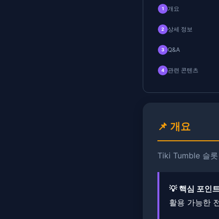
개요
1
상세 정보
2
Q&A
3
관련 콘텐츠
4
📌 개요
Tiki Tumble 
💡 핵심 포인트
활용 가능한 