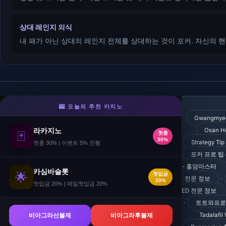
상대 레인지 의식
내 패가 아닌 상대의 레인지 전체를 상대하는 것이 포커. 자신의 핸
🎰 오늘의 추천 카지노
다인카지노
- 온라인카지노
Gwangmyeo
신규가입 후 첫입금 보너스 지급.
라카지노
Osan H
🃏
첫충
🎁 롤링조건 500%
30%
Strategy 
첫충 30% | 이벤트 5% 진행
포커 프로 팁 
- 홀덤마스터
카심바슬롯
🌟
첫입금
·
전문 정보
20%
첫입금 20% | 매일첫입금 20%
ED 전문 정보
·
토토와프로
Tadalafi
비아그라선불제
비아그라후불제