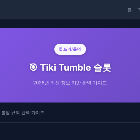
홈
🃏 포커/홀덤
🎯 Tiki Tumble 슬롯
2026년 최신 정보 기반 완벽 가이드
 홀덤 규칙 완벽 가이드