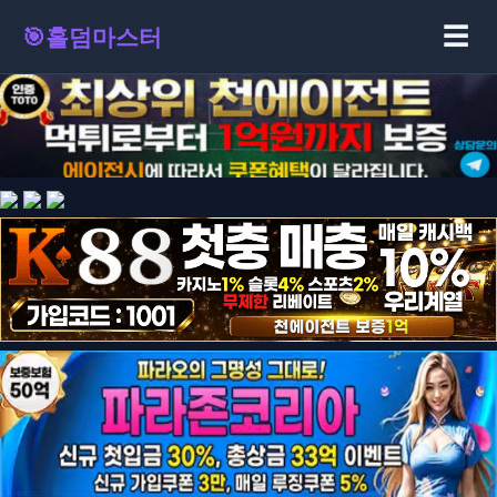
☰
🎯
홀덤마스터