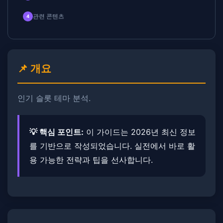
관련 콘텐츠
4
📌 개요
인기 슬롯 테마 분석.
💡 핵심 포인트:
이 가이드는 2026년 최신 정보
를 기반으로 작성되었습니다. ​​실전에서 바로 활
용 가능한 전략과 팁을 선사합니다.