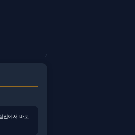
​실전에서 바로