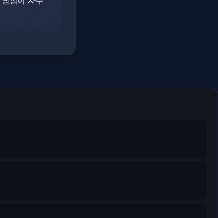
 당첨이 자주