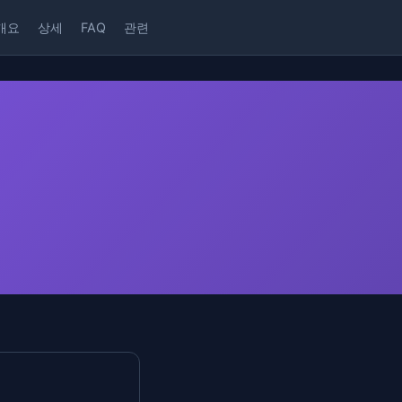
개요
상세
FAQ
관련