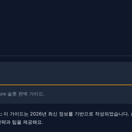
asure 슬롯 완벽 가이드.
:
이 가이드는 2026년 최신 정보를 기반으로 작성되었습니다. ​
전략과 팁을 제공해요.