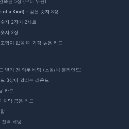
 연속된 5장 (무늬 무관)
of a Kind)
- 같은 숫자 3장
 숫자 2장이 2세트
 숫자 2장
 조합이 없을 때 가장 높은 카드
드 받기 전 의무 베팅 (스몰/빅 블라인드)
카드 3장이 깔리는 라운드
용 카드
 마지막 공용 카드
총합
칩 전액 베팅