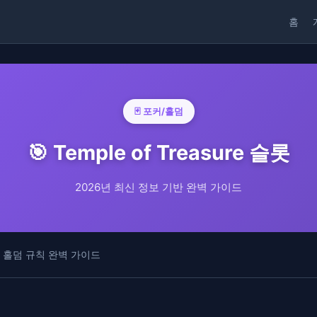
홈
🃏 포커/홀덤
🎯 Temple of Treasure 슬롯
2026년 최신 정보 기반 완벽 가이드
 홀덤 규칙 완벽 가이드