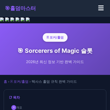
☰
🎯
홀덤마스터
🃏 포커/홀덤
🎯 Sorcerers of Magic 슬롯
2026년 최신 정보 기반 완벽 가이드
홈
›
🃏 포커/홀덤
› 텍사스 홀덤 규칙 완벽 가이드
📑 목차
개요
1