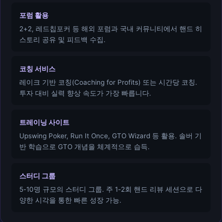
포럼 활용
2+2, 레드칩포커 등 해외 포럼과 국내 커뮤니티에서 핸드 히
스토리 공유 및 피드백 수집.
코칭 서비스
레이크 기반 코칭(Coaching for Profits) 또는 시간당 코칭.
투자 대비 실력 향상 속도가 가장 빠릅니다.
트레이닝 사이트
Upswing Poker, Run It Once, GTO Wizard 등 활용. 솔버 기
반 학습으로 GTO 개념을 체계적으로 습득.
스터디 그룹
5-10명 규모의 스터디 그룹. 주 1-2회 핸드 리뷰 세션으로 다
양한 시각을 통한 빠른 성장 가능.