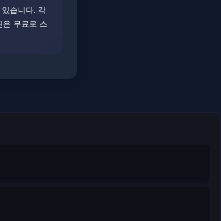
있습니다. ​각
핀은 무료로 스