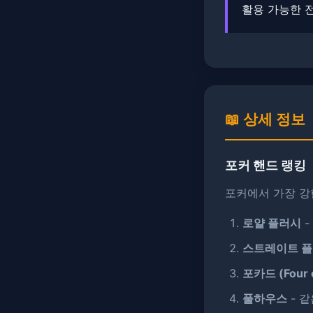
활용 가능한 
📖 상세 정보
포커 핸드 랭킹
포커에서 가장 강
로얄 플러시
-
스트레이트 
포카드 (Four o
풀하우스
- 같