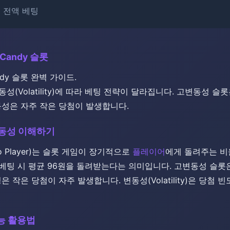
칩 전액 베팅
h Candy 슬롯
andy 슬롯 완벽 가이드.
변동성(Volatility)에 따라 베팅 전략이 달라집니다. ​고변동성 슬
동성은 자주 작은 당첨이 발생합니다.
 변동성 이해하기
n to Player)는 슬롯 게임이 장기적으로
플레이어
에게 돌려주는 비율입
원 베팅 시 평균 96원을 돌려받는다는 의미입니다. ​고변동성 슬롯
은 작은 당첨이 자주 발생합니다. 변동성(Volatility)은 당첨 
능 활용법