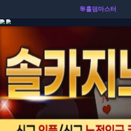
🎯
홀덤마스터