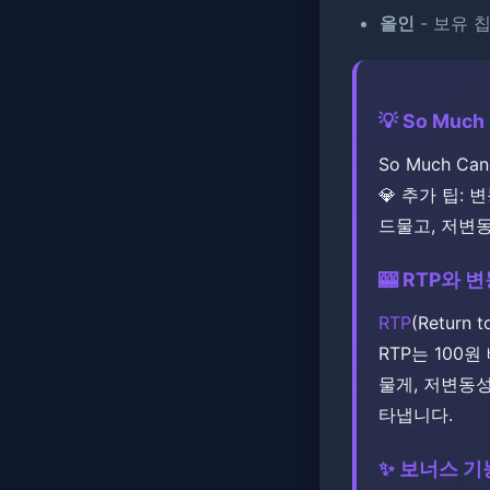
올인
- 보유 
💡 So Muc
So Much C
💎 추가 팁: 
드물고, 저변
🎰 RTP와
RTP
(Retur
RTP는 100
물게, 저변동성
타냅니다.
✨ 보너스 기