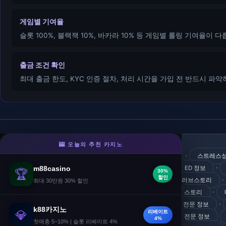
게임별 기여율
슬롯 100%, 블랙잭 10%, 바카라 10% 등 게임별 롤링 기여율이 
출금 조건 확인
최대 출금 한도, KYC 인증 절차, 처리 시간을 가입 전 반드시 파악
🎰 오늘의 추천 카지노
라이징슬롯
- 슬롯
·
스트레스성 
첫충 50% · 매충 20% · 재충전 10% 추가 보너스.
·
m88casino
ED 정보
🏆
30%
🎁 첫충전 50%
할인
·
러브스토리
최대 30만원 30% 할인
·
스토리
·
전문 정보
k88카지노
💎
리베이트
전문 정보
4%
첫매충 5~10% | 슬롯 리베이트 4%